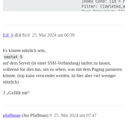
                                 Index Cond: (id = rep
                                 Filter: ((deleted_at
                                 Rows Removed by Filte
                                 SubPlan 1

                                   ->  Seq Scan on ca
                                         Filter: ((NO
 Planning Time: 3.895 ms

Ed_S
(Ed S)
8
25. Mai 2024 um 06:39
 Execution Time: 94416.415 ms

Es könnte nützlich sein,
vmstat 5
auf dem Server (in einer SSH-Verbindung) laufen zu lassen,
während Sie dies tun, um zu sehen, was mit dem Paging passieren
könnte. (top kann verwendet werden, ist hier aber viel weniger
nützlich)
3 „Gefällt mir“
pfaffman
(Jay Pfaffman)
9
25. Mai 2024 um 07:47