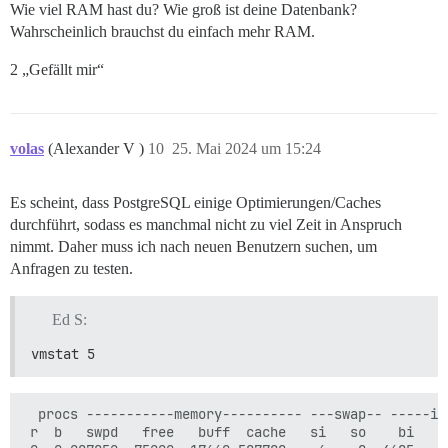
Wie viel RAM hast du? Wie groß ist deine Datenbank?
Wahrscheinlich brauchst du einfach mehr RAM.
2 „Gefällt mir“
volas
(Alexander V )
10
25. Mai 2024 um 15:24
Es scheint, dass PostgreSQL einige Optimierungen/Caches
durchführt, sodass es manchmal nicht zu viel Zeit in Anspruch
nimmt. Daher muss ich nach neuen Benutzern suchen, um
Anfragen zu testen.
Ed S:
vmstat 5
  procs -----------memory---------- ---swap-- -----io
 r  b   swpd   free   buff  cache   si   so    bi    