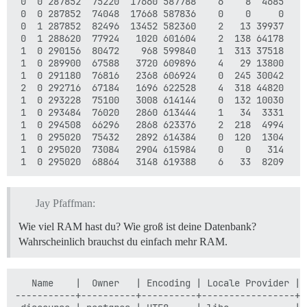
 0  0 287852  75220  17660 587788    6    8  4685   2
 0  0 287852  74048  17668 587836    0    0     0    
 0  1 287852  82496  13452 582360    2   13 39937    
 0  1 288620  77924   1020 601604    2  138 64178   1
 1  0 290156  80472    968 599840    1  313 37518    
 1  0 289900  67588   3720 609896    4   29 13800    
 1  0 291180  76816   2368 606924    0  245 30042    
 2  0 292716  67184   1696 622528    4  318 44820    
 1  0 293228  75100   3008 614144    0  132 10030    
 1  0 293484  76020   2860 613444    1   34  3331    
 1  0 294508  66296   2868 623376    2  218  4994    
 1  0 295020  75432   2892 614384    0  120  1304    
 1  0 295020  73084   2904 615984    0    0   314    
Jay Pfaffman:
Wie viel RAM hast du? Wie groß ist deine Datenbank?
Wahrscheinlich brauchst du einfach mehr RAM.
   Name    |  Owner   | Encoding | Locale Provider | 
-----------+----------+----------+-----------------+-