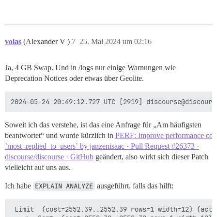
volas
(Alexander V )
7
25. Mai 2024 um 02:16
Ja, 4 GB Swap. Und in /logs nur einige Warnungen wie
Deprecation Notices oder etwas über Geolite.
Soweit ich das verstehe, ist das eine Anfrage für „Am häufigsten
beantwortet“ und wurde kürzlich in
PERF: Improve performance of
`most_replied_to_users` by janzenisaac · Pull Request #26373 ·
discourse/discourse · GitHub
geändert, also wirkt sich dieser Patch
vielleicht auf uns aus.
Ich habe
EXPLAIN ANALYZE
ausgeführt, falls das hilft:
 Limit  (cost=2552.39..2552.39 rows=1 width=12) (actu