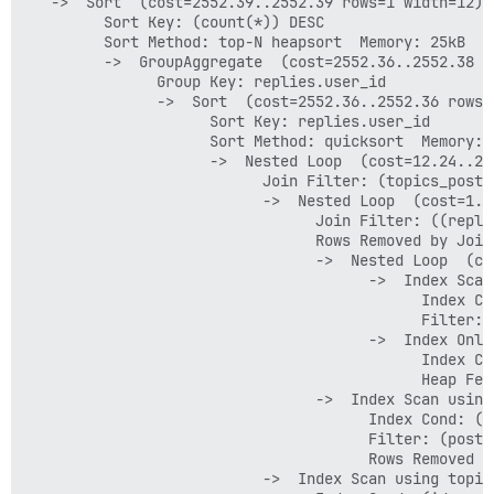
   ->  Sort  (cost=2552.39..2552.39 rows=1 width=12) 
         Sort Key: (count(*)) DESC

         Sort Method: top-N heapsort  Memory: 25kB

         ->  GroupAggregate  (cost=2552.36..2552.38 r
               Group Key: replies.user_id

               ->  Sort  (cost=2552.36..2552.36 rows=
                     Sort Key: replies.user_id

                     Sort Method: quicksort  Memory: 5
                     ->  Nested Loop  (cost=12.24..25
                           Join Filter: (topics_posts.
                           ->  Nested Loop  (cost=1.1
                                 Join Filter: ((repli
                                 Rows Removed by Join 
                                 ->  Nested Loop  (co
                                       ->  Index Scan
                                             Index Co
                                             Filter: 
                                       ->  Index Only
                                             Index Co
                                             Heap Fetc
                                 ->  Index Scan using
                                       Index Cond: (t
                                       Filter: (post_t
                                       Rows Removed by
                           ->  Index Scan using topic