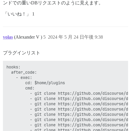
ンドでの重いDBリクエストのように見えます。
「いいね！」 1
volas
(Alexander V )
5
2024 年 5 月 24 日午後 9:38
プラグインリスト
hooks:

  after_code:

    - exec:

        cd: $home/plugins

        cmd:

          - git clone https://github.com/discourse/doc
          - git clone https://github.com/discourse/di
          - git clone https://github.com/discourse/dis
          - git clone https://github.com/discourse/di
          - git clone https://github.com/discourse/di
          - git clone https://github.com/discourse/dis
          - git clone https://github.com/discourse/di
          - git clone https://github.com/discourse/dis