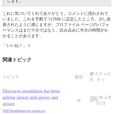
します。
これに気づいてくれてありがとう。コメントに惑わされて
いました。これを手動で 512MB に設定したところ、少し改
善されたように感じますが、プロファイル ページのパフォ
ーマンスはまだ十分ではなく、読み込みに半分の時間がか
かることがあります。
「いいね！」 1
関連トピック
表
アクティビ
トピック
返信
示
ティ
Discourse installation has been
getting slower and slower and
2023 年 4 月
36
1879
slower
15 日
Self-hosting
server-resources