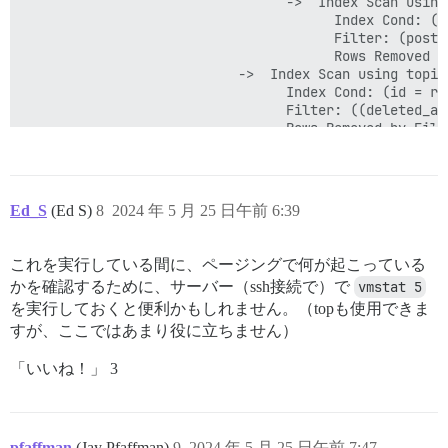
                                 ->  Index Scan using
                                       Index Cond: (t
                                       Filter: (post_t
                                       Rows Removed by
                           ->  Index Scan using topic
                                 Index Cond: (id = rep
                                 Filter: ((deleted_at
                                 Rows Removed by Filte
                                 SubPlan 1

                                   ->  Seq Scan on ca
                                         Filter: ((NO
 Planning Time: 3.895 ms

Ed_S
(Ed S)
8
2024 年 5 月 25 日午前 6:39
 Execution Time: 94416.415 ms

これを実行している間に、ページングで何が起こっている
かを確認するために、サーバー（ssh接続で）で
vmstat 5
を実行しておくと便利かもしれません。（topも使用できま
すが、ここではあまり役に立ちません）
「いいね！」 3
pfaffman
(Jay Pfaffman)
9
2024 年 5 月 25 日午前 7:47