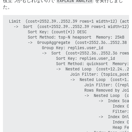
役立つかもしれないので
EXPLAIN ANALYZE
を実行しまし
た。
 Limit  (cost=2552.39..2552.39 rows=1 width=12) (actu
   ->  Sort  (cost=2552.39..2552.39 rows=1 width=12) 
         Sort Key: (count(*)) DESC

         Sort Method: top-N heapsort  Memory: 25kB

         ->  GroupAggregate  (cost=2552.36..2552.38 r
               Group Key: replies.user_id

               ->  Sort  (cost=2552.36..2552.36 rows=
                     Sort Key: replies.user_id

                     Sort Method: quicksort  Memory: 5
                     ->  Nested Loop  (cost=12.24..25
                           Join Filter: (topics_posts.
                           ->  Nested Loop  (cost=1.1
                                 Join Filter: ((repli
                                 Rows Removed by Join 
                                 ->  Nested Loop  (co
                                       ->  Index Scan
                                             Index Co
                                             Filter: 
                                       ->  Index Only
                                             Index Co
                                             Heap Fetc