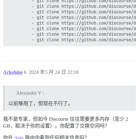
          - git clone https://github.com/discourse/di
          - git clone https://github.com/discourse/dis
          - git clone https://github.com/discourse/di
          - git clone https://github.com/discourse/dis
          - git clone https://github.com/discourse/di
          - git clone https://github.com/discourse/di
          - git clone https://github.com/discourse/dis
Arkshine
6
2024 年5 月 24 日 22:10
Alexander V :
以前够用了，但现在不行了。
我不是专家，但如今 Discourse 往往需要更多内存（至少 2
GB，取决于你的设置）。你配置了交换空间吗？
你在
/logs
路由中看到任何相关信息吗？