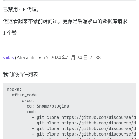
已禁用 CF 代理。
但这看起来不像前端问题，更像是后端繁重的数据库请求
1 个赞
volas
(Alexander V )
5
2024 年5 月 24 日 21:38
我们的插件列表
hooks:

  after_code:

    - exec:

        cd: $home/plugins

        cmd:

          - git clone https://github.com/discourse/doc
          - git clone https://github.com/discourse/di
          - git clone https://github.com/discourse/dis
          - git clone https://github.com/discourse/di