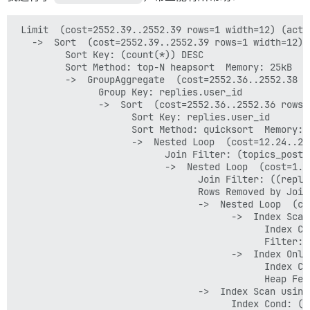
 Limit  (cost=2552.39..2552.39 rows=1 width=12) (actu
   ->  Sort  (cost=2552.39..2552.39 rows=1 width=12) 
         Sort Key: (count(*)) DESC

         Sort Method: top-N heapsort  Memory: 25kB

         ->  GroupAggregate  (cost=2552.36..2552.38 r
               Group Key: replies.user_id

               ->  Sort  (cost=2552.36..2552.36 rows=
                     Sort Key: replies.user_id

                     Sort Method: quicksort  Memory: 5
                     ->  Nested Loop  (cost=12.24..25
                           Join Filter: (topics_posts.
                           ->  Nested Loop  (cost=1.1
                                 Join Filter: ((repli
                                 Rows Removed by Join 
                                 ->  Nested Loop  (co
                                       ->  Index Scan
                                             Index Co
                                             Filter: 
                                       ->  Index Only
                                             Index Co
                                             Heap Fetc
                                 ->  Index Scan using
                                       Index Cond: (t