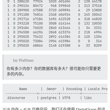
 0  1 288620  77924   1020 601604    2  138 64178   1
 1  0 290156  80472    968 599840    1  313 37518    
 1  0 289900  67588   3720 609896    4   29 13800    
 1  0 291180  76816   2368 606924    0  245 30042    
 2  0 292716  67184   1696 622528    4  318 44820    
 1  0 293228  75100   3008 614144    0  132 10030    
 1  0 293484  76020   2860 613444    1   34  3331    
 1  0 294508  66296   2868 623376    2  218  4994    
 1  0 295020  75432   2892 614384    0  120  1304    
 1  0 295020  73084   2904 615984    0    0   314    
Jay Pfaffman:
你有多少内存？你的数据库有多大？很可能你只需要更
多的内存。
       Name       |  Owner   | Encoding | Locale Prov
----------------+----------+----------+--------------
2GB 内存 + 4GB 交换空间，我们正在使用 DigitalOcean 的这