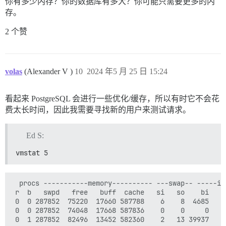
你有多少内存？你的数据库有多大？你可能只需要更多的内
存。
2 个赞
volas
(Alexander V )
10
2024 年5 月 25 日 15:24
看起来 PostgreSQL 会进行一些优化/缓存，所以有时它不会花
费太长时间，因此我需要寻找新的用户来测试请求。
Ed S:
vmstat 5
  procs -----------memory---------- ---swap-- -----io
 r  b   swpd   free   buff  cache   si   so    bi    
 0  0 287852  75220  17660 587788    6    8  4685   2
 0  0 287852  74048  17668 587836    0    0     0    
 0  1 287852  82496  13452 582360    2   13 39937    