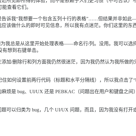
所见即所得的体验，而不是依赖于人们更习惯（不可否认）不友好的
可能查看它们。
告诉我“我想要一个包含五列十行的表格”……但结果并非如此
做什么的即时可见信息，所以我有点迷茫。你们这里的东西与 Goo
文本，因为我总是从这里开始处理表格——命名行/列。没用。我可
甚至没有想到右键单击。
在添加/删除行和列方面我仍然很迷茫，因为我仍然认为我所做的
住如何设置前两行代码（标题和水平分隔线），所以我点击了“buil
 bug、UI/UX 还是 PEBKAC（问题出在用户和键盘之间）
可以归类为 bug，几个 UI/UX 问题，而且，因为我没有打