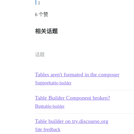
6 个赞
相关话题
话题
Tables aren't formated in the composer
Support
table-builder
Table Builder Component broken?
Bug
table-builder
Table builder on try.discourse.org
Site feedback