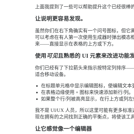
上面我提到了一些可以帮助提升这个已经很棒
让说明更容易发现。
虽然你们在右下角确实有一个问号图标，但它
可以考虑在有人第一次使用生成器时弹出模态
来——直接显示在表格的上方或下方。
使用
可见
且熟悉的 UI 元素来改进功能
你们已经有了下拉箭头来指示按特定列排序—
适合移动设备。
在标题单元格中显示编辑图标，使编辑文本
在表格边缘使用 + 图标来快速添加新行/列。
如果整个行/列被高亮显示，在行上方或列
我不是 UI/UX 人员，所以这里可能有更多标
现在拥有的之间找到正确的平衡点，将使该工
让它感觉像一个编辑器