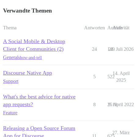
Verwandte Themen
Thema
Antworten
Aufrufe
Aktivität
A Social Mobile & Desktop
Client for Communities (2)
24
149
21. Juli 2026
General
show-and-tell
Discourse Native App
14. April
5
522
2025
Support
What's the best advice for native
app requests?
8
2518
9. April 2022
Feature
Releasing a Open Source Forum
27. März
App for Discourse
11
625