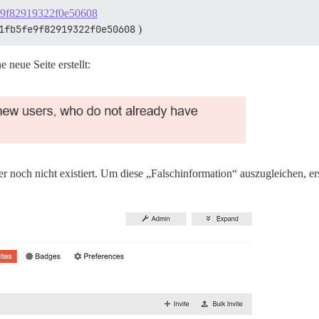
5fe9f82919322f0e50608
1fb5fe9f82919322f0e50608
)
neue Seite erstellt:
er noch nicht existiert. Um diese „Falschinformation“ auszugleichen, er