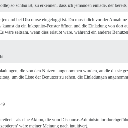
llte) so schlau ist, zu erkennen, dass ich jemanden einlade, der bereits 
r jemand bei Discourse eingeloggt ist. Du musst dich vor der Annahme 
 kannst du ein Inkognito-Fenster öffnen und die Einladung von dort
 Es wäre seltsam, wenn dies erlaubt wäre, während ein anderer Benutze
ht.
nladungen, die von den Nutzern angenommen wurden, an die du sie gese
itrag, um die Liste der Benutzer zu sehen, die Einladungen angenomme
:49
pretiert – als eine Aktion, die vom Discourse-Administrator durchgefüh
kzeptieren’ wäre meiner Meinung nach intuitiver).