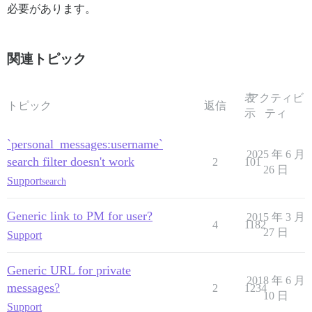
必要があります。
関連トピック
表
アクティビ
トピック
返信
示
ティ
`personal_messages:username`
2025 年 6 月
search filter doesn't work
2
101
26 日
Support
search
Generic link to PM for user?
2015 年 3 月
4
1182
27 日
Support
Generic URL for private
2018 年 6 月
messages?
2
1234
10 日
Support