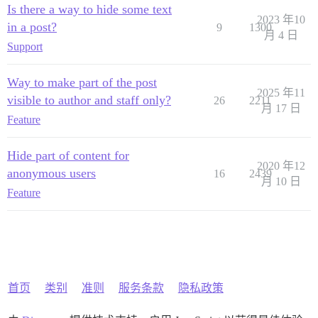
Is there a way to hide some text
2023 年10
in a post?
9
1300
月 4 日
Support
Way to make part of the post
2025 年11
visible to author and staff only?
26
2211
月 17 日
Feature
Hide part of content for
2020 年12
anonymous users
16
2439
月 10 日
Feature
首页
类别
准则
服务条款
隐私政策