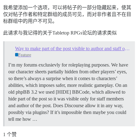
我希望添加一个选项，可以将帖子的一部分隐藏起来，使其
仅对帖子作者和特定群组的成员可见，而对非作者且不在目
标群组中的用户不可见。
此请求与我记得的关于Tabletop RPGs论坛的请求类似
Way to make part of the post visible to author and staff only?
Feature
I’m my forums exclusievly for roleplaying purposes. We have
our character sheets partially hidden from other players’ eyes,
so there’s always a surprise when it comes to characters’
abilities, which imposes safer, more realistic gameplay. On an
old phpBB 3.2 we used [HIDE] BBCode, which allowed to
hide part of the post so it was visible only for staff members
and author of the post. Does Discourse allow it in any way,
possibly via plugins? If it’s impossible then maybe you could
tell me how …
1 个赞