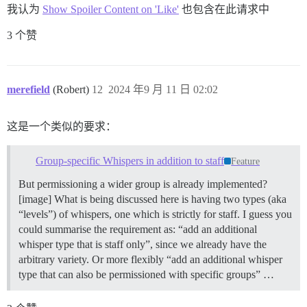
我认为
Show Spoiler Content on 'Like'
也包含在此请求中
3 个赞
merefield
(Robert)
12
2024 年9 月 11 日 02:02
这是一个类似的要求：
Group-specific Whispers in addition to staff
Feature
But permissioning a wider group is already implemented?
[image] What is being discussed here is having two types (aka
“levels”) of whispers, one which is strictly for staff. I guess you
could summarise the requirement as: “add an additional
whisper type that is staff only”, since we already have the
arbitrary variety. Or more flexibly “add an additional whisper
type that can also be permissioned with specific groups” …