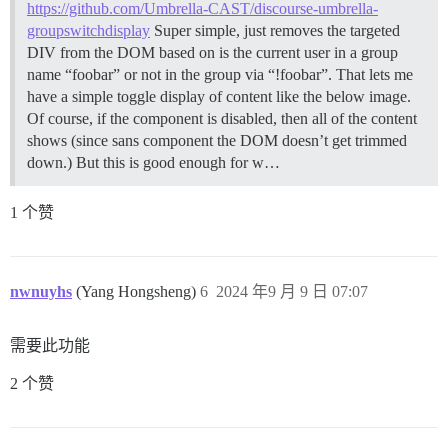
https://github.com/Umbrella-CAST/discourse-umbrella-
groupswitchdisplay
Super simple, just removes the targeted
DIV from the DOM based on is the current user in a group
name “foobar” or not in the group via “!foobar”. That lets me
have a simple toggle display of content like the below image.
Of course, if the component is disabled, then all of the content
shows (since sans component the DOM doesn’t get trimmed
down.) But this is good enough for w…
1 个赞
nwnuyhs
(Yang Hongsheng)
6
2024 年9 月 9 日 07:07
需要此功能
2 个赞