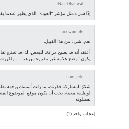
NateDhaliwal:
إذًا شيء مثل مؤشر “العودة” الذي يظهر عندما يقرأ
mcwumbly:
نعم، شيء من هذا القبيل.
أعتقد أنه قد يصبح مزعجًا للبعض، لذا قد تحتاج تفاص
يكون “وضع علامة غير مقروء من هنا”… ولكن شيء
tom_eric:
شكرًا لمشاركة فكرتك، ما زلت أتمسك بوجهة نظري ال
لوظيفة معينة. يجب أن يكون موقع الموضوع المتذ
يفضلونه
إعجاب واحد (1)