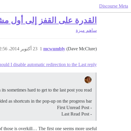
Discourse Meta
القدرة على القفز إلى أول مش
ساهم
ميزة
(Dave McClure)
mcwumbly
1
23 أكتوبر 2014، 12:56ص
uld I disable automatic redirection to the Last reply？
 its sometimes hard to get to the last post you read.
ded as shortcuts in the pop-up on the progress bar:
- First Unread Post
- Last Read Post
 those is overkill… The first one seems more useful.