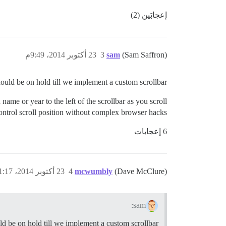
إعجابَين (2)
(Sam Saffron)
sam
3
23 أكتوبر 2014، 9:49م
hould be on hold till we implement a custom scrollbar.
name or year to the left of the scrollbar as you scroll
 control scroll position without complex browser hacks.
6 إعجابات
(Dave McClure)
mcwumbly
4
23 أكتوبر 2014، 11:17م
sam:
ld be on hold till we implement a custom scrollbar.