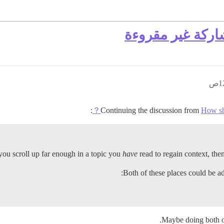
اركة غير مقروءة
:
Continuing the discussion from
How sho
 you scroll up far enough in a topic you
have
read to regain context, then
Both of these places could be ad
Maybe doing both of