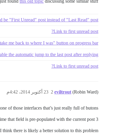
just found
this old topic
discussing some similar stuff:
 be "First Unread" post instead of "Last Read" post
Link to first unread post?
"take me back to where I was" button on progress bar
ble the automatic jump to the last post after replying
Link to first unread post?
(Robin Ward)
eviltrout
2
23 أكتوبر 2014، 4:42م
e of those interfaces that’s just really full of butons.
3 is cleaner but confusing as most of the time that field is pre-populated with the current post.
I think there is likely a better solution to this problem.