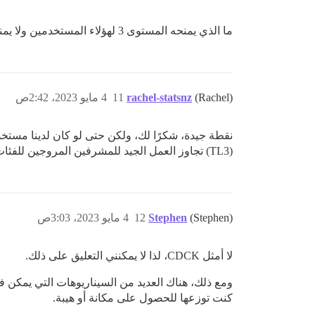
ما الذي يمنحه المستوى 3 لهؤلاء المستخدمين ولا يمنحه المستوى 2؟
(Rachel)
rachel-statsnz
11
4 مايو 2023، 2:42ص
(TL3) تجاوز العمل الجيد للمشرفين المروجين للفئات. ما رأيك في هذا الجانب؟ هل لديك خطط لمراجعته؟
(Stephen)
Stephen
12
4 مايو 2023، 3:03ص
لا أمثل CDCK، لذا لا يمكنني التعليق على ذلك.
ومع ذلك، هناك العديد من السيناريوهات التي يمكن فيه
كنت توزعها للحصول على مكانة أو هيبة.