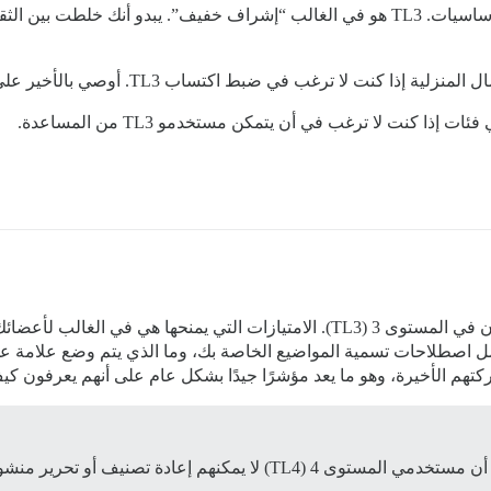
TL1 و TL2 كافيان تمامًا بينما يتعلم المستخدمون الأساسيات. TL3 هو في الغالب “إشراف 
لا ترغب في ضبط اكتساب TL3. أوصي بالأخير على الرغم من ذلك.
كما يقول ستيفن، من غير المعتاد أن يبدأ المستخدمون في المستوى 3 (TL3). الامتيازات
ل اصطلاحات تسمية المواضيع الخاصة بك، وما الذي يتم وضع علامة علي
اركتهم الأخيرة، وهو ما يعد مؤشرًا جيدًا بشكل عام على أنهم يعرفون ك
تحرير منشورات المستخدمين الآخرين، وهذا ليس مثاليًا.