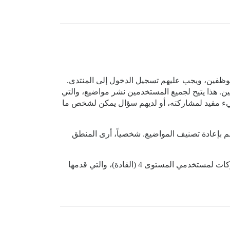
موظفين، ويجب عليهم تسجيل الدخول إلى المنتدى.
خول كافٍ للحماية، ولتشجيع المشاركة قررنا البدء بالمستوى 3 لجميع المستخدمين. هذا يتيح لجميع المستخدمين نشر مواضيع، والتي
شيء مفيد لمشاركته، أو لديهم سؤال يمكن لشخص ما
) ثقة كافية للسماح لهم بإعادة تصنيف المواضيع. شخصياً، أرى المنطق
أيضًا، أعتقد أن السماح بهذه الوظيفة لمستخدمي المستوى 3 يتعارض قليلاً مع منح إمكانيات تحرير جماعية للمواضيع/المشاركات لمستخدمي المستوى 4 (القادة)، والتي قدمها