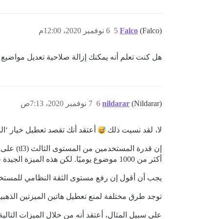
(Falco)
Falco
5
6 نوفمبر 2020، 12:00م
هل كنت تعلم أنه يمكنك إزالة صلاحية تعديل مواضيع TL3 من إعدادات الموقع؟
(Nildarar)
nildarar
6
7 نوفمبر 2020، 7:13ص
لا، لقد نسيت ذلك
أعتقد أنك تقصد تعطيل خيار ‘ا
إن قدرة 
أكثر من 1000 موضوع يوميًا. لكن هذه الميزة الجيدة قد تُعطل عمل مدير التصنيف أو مدير الوسوم في المستقبل.
يجب أن أقول إن رفع مستوى الثقة النظامي للمستخدمين
توجد طرق مختلفة لمنع تعطيل هاتين الميزتين الذهبيتين، وأعتقد أن Discourse ينبغي أن تولي
على سبيل المثال، أعتقد أنه من خلال الميزات التالي