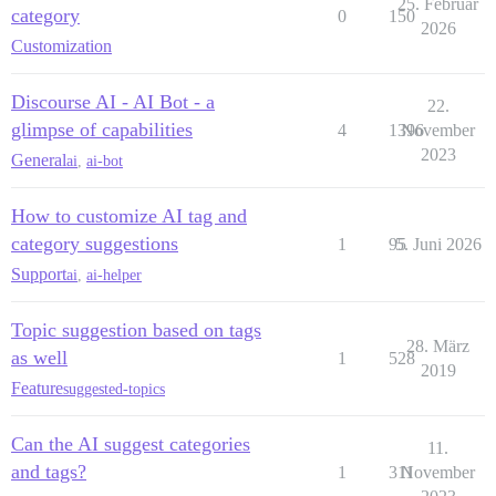
25. Februar
category
0
150
2026
Customization
Discourse AI - AI Bot - a
22.
glimpse of capabilities
4
1396
November
2023
General
ai
,
ai-bot
How to customize AI tag and
category suggestions
1
95
5. Juni 2026
Support
ai
,
ai-helper
Topic suggestion based on tags
28. März
as well
1
528
2019
Feature
suggested-topics
Can the AI suggest categories
11.
and tags?
1
311
November