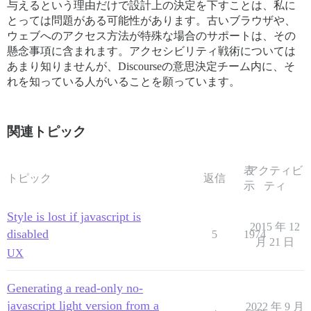
与えるという理由だけで設計上の決定を下すことは、私に
とっては問題がある可能性があります。古いブラウザや、
ウェブへのアクセス方法が特殊な場合のサポートは、その
懸念事項に含まれます。アクセシビリティ戦術については
あまり知りませんが、Discourseの意思決定チーム内に、そ
れを知っている人がいることを願っています。
関連トピック
表
アクティビ
トピック
返信
示
ティ
Style is lost if javascript is
2015 年 12
disabled
5
1974
月 21 日
UX
Generating a read-only no-
javascript light version from a
2022 年 9 月