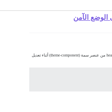
إذًا… كنت ألعب مع المنافذ (outlets)، وبعد أن لم أتمكن من تصيير HTML الخاص بي في أحدها، قمت بإدراج هذا في قسم /head من عنصر سمة (theme-component) أثناء تعديل