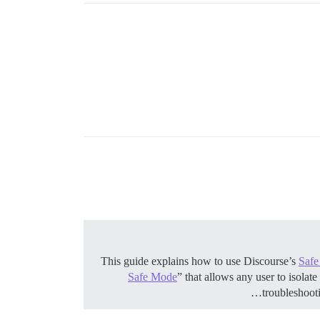
Saf
Safe Mode
” that allows any user to isolat
troubleshoot