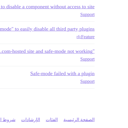
o disable a component without access to site?
Support
mode" to easily disable all third party plugins
Feature
rfc
"dt7948 is not defined" error on discourse.com-hosted site and safe-mode not working
Support
Safe-mode failed with a plugin
Support
الصفحة الرئيسية
الفئات
الإرشادات
شروط ال