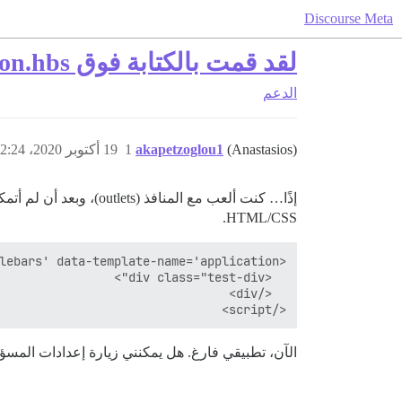
Discourse Meta
لقد قمت بالكتابة فوق application.hbs عن طريق الخطأ || الدخول إلى الوضع الآمن
الدعم
(Anastasios)
akapetzoglou1
1
19 أكتوبر 2020، 2:24م
HTML/CSS.
</script>

الآن، تطبيقي فارغ. هل يمكنني زيارة إعدادات المس