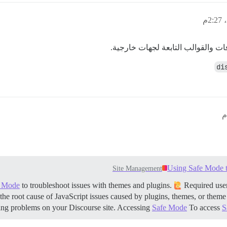
ت والقوالب التابعة لجهات خارجية.
di
Using Safe Mode t
Site Management
e Mode
to troubleshoot issues with themes and plugins.
Required user 
e the root cause of JavaScript issues caused by plugins, themes, or theme
ing problems on your Discourse site.
Accessing
Safe Mode
To access
S