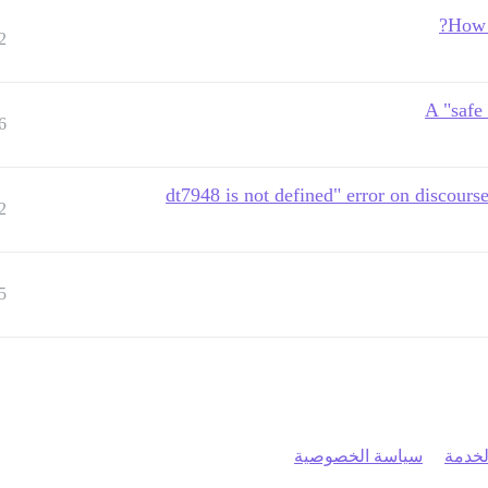
How t
2
A "safe 
6
2
5
خدمة
سياسة الخصوصية