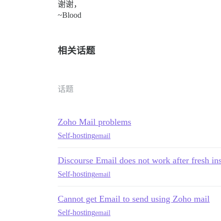
谢谢，
~Blood
相关话题
话题
Zoho Mail problems
Self-hosting
email
Discourse Email does not work after fresh in
Self-hosting
email
Cannot get Email to send using Zoho mail
Self-hosting
email