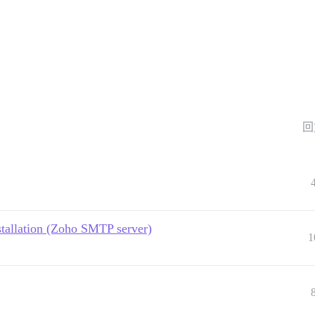
回
stallation (Zoho SMTP server)
1