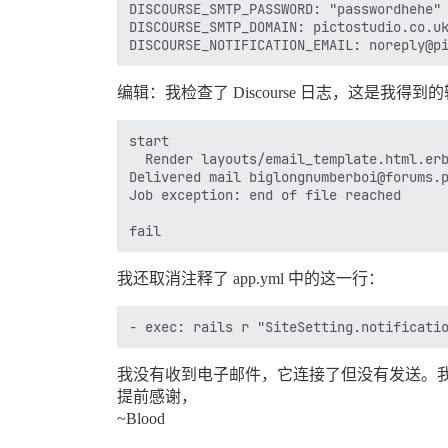
DISCOURSE_SMTP_PASSWORD: "passwordhehe"

DISCOURSE_SMTP_DOMAIN: pictostudio.co.uk
编辑：我检查了 Discourse 日志，这是我得到
start

  Render layouts/email_template.html.erb
Delivered mail biglongnumberboi@forums.p
Job exception: end of file reached

我还取消注释了 app.yml 中的这一行：
我没有收到电子邮件，它连接了但没有发送。
提前感谢，
~Blood