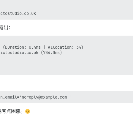


的输出：
 (Duration: 0.4ms | Allocation: 34)

ictostudio.co.uk (734.0ms)

我有点困惑。