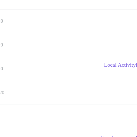
10
19
Local Activity
20
20