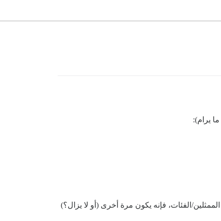
 يرام):
ممثلين/الفئات، فإنه يكون مرة أخرى (أو لا يزال؟)