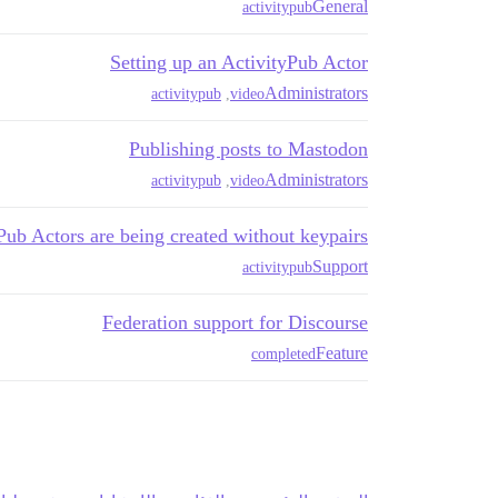
General
activitypub
Setting up an ActivityPub Actor
Administrators
activitypub
,
video
Publishing posts to Mastodon
Administrators
activitypub
,
video
Pub Actors are being created without keypairs
Support
activitypub
Federation support for Discourse
Feature
completed