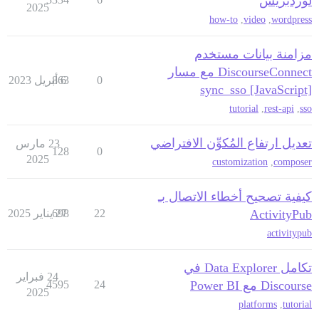
لوردبريس
2025
how-to
,
video
,
wordpress
مزامنة بيانات مستخدم
DiscourseConnect مع مسار
0
6 أبريل 2023
863
sync_sso [JavaScript]
tutorial
,
rest-api
,
sso
تعديل ارتفاع المُكوِّن الافتراضي
23 مارس
128
0
2025
customization
,
composer
كيفية تصحيح أخطاء الاتصال بـ
ActivityPub
22
27 يناير 2025
698
activitypub
تكامل Data Explorer في
24 فبراير
Discourse مع Power BI
24
4595
2025
platforms
,
tutorial