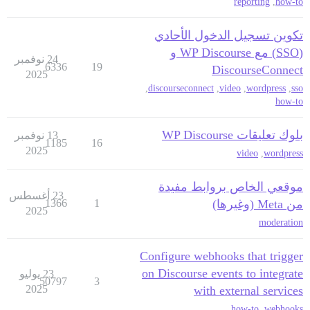
reporting
,
how-to
تكوين تسجيل الدخول الأحادي
(SSO) مع WP Discourse و
24 نوفمبر
6336
19
DiscourseConnect
2025
,
discourseconnect
,
video
,
wordpress
,
sso
how-to
بلوك تعليقات WP Discourse
13 نوفمبر
1185
16
2025
video
,
wordpress
موقعي الخاص بروابط مفيدة
23 أغسطس
من Meta (وغيرها)
1
1366
2025
moderation
Configure webhooks that trigger
on Discourse events to integrate
23 يوليو
50797
3
2025
with external services
how-to
,
webhooks