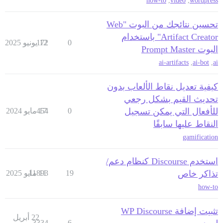
how-to
,
video
,
wordpress
تحسين نتائجك من البوت "Web
Artifact Creator" باستخدام
0
12 يونيو 2025
172
البوت Prompt Master
ai-artifacts
,
ai-bot
,
ai
كيفية تعديل نقاط الألعاب بدون
تحديث القيم بشكل رجعي
للأفعال التي يمكن تسجيل
0
17 مايو 2024
454
النقاط عليها سابقًا
gamification
استخدم Discourse كنظام دعم/
تذاكر خاص
19
11 مايو 2025
11893
how-to
تثبيت إضافة WP Discourse
22 أبريل
3334
6