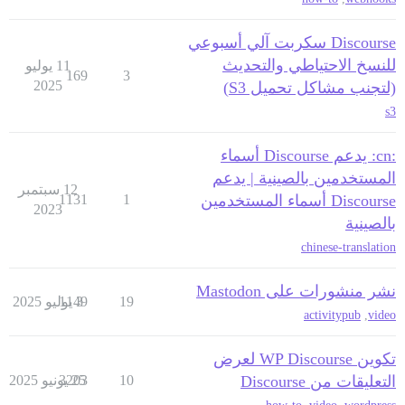
Discourse سكربت آلي أسبوعي
للنسخ الاحتياطي والتحديث
11 يوليو
169
3
2025
(لتجنب مشاكل تحميل S3)
s3
:cn: يدعم Discourse أسماء
المستخدمين بالصينية | يدعم
12 سبتمبر
Discourse أسماء المستخدمين
1
1131
2023
بالصينية
chinese-translation
نشر منشورات على Mastodon
19
3 يوليو 2025
1149
activitypub
,
video
تكوين WP Discourse لعرض
التعليقات من Discourse
10
25 يونيو 2025
3203