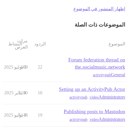
إظهار المنشور في الموضوع
الموضوعات ذات الصلة
مرات
الموضوع
الردود
النشاط
العرض
Forum federation thread on
the.socialmusic.network
22
5 يوليو 2025
669
General
activitypub
Setting up an ActivityPub Actor
10
6 يناير 2025
1130
Administrators
activitypub
,
video
Publishing posts to Mastodon
19
3 يوليو 2025
1148
Administrators
activitypub
,
video