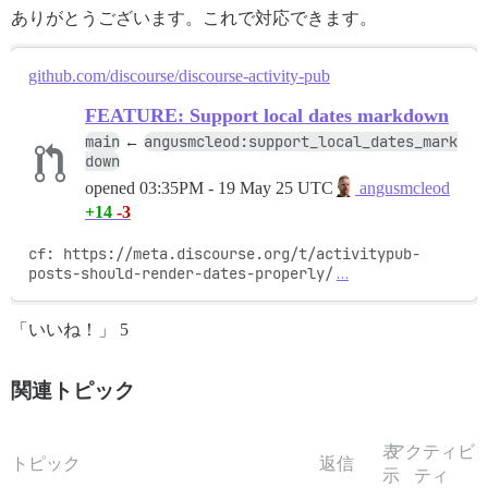
ありがとうございます。これで対応できます。
github.com/discourse/discourse-activity-pub
FEATURE: Support local dates markdown
main
angusmcleod:support_local_dates_mark
←
down
opened
03:35PM - 19 May 25 UTC
angusmcleod
+14
-3
cf: https://meta.discourse.org/t/activitypub-
posts-should-render-dates-properly/
…
「いいね！」 5
関連トピック
表
アクティビ
トピック
返信
示
ティ