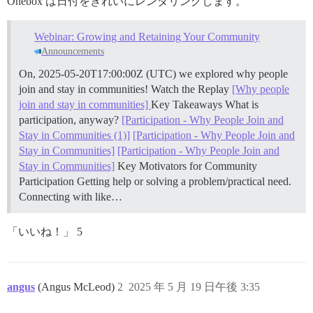
Onebox は日付をきれいにレンダリングします。
Webinar: Growing and Retaining Your Community
Announcements
On, 2025-05-20T17:00:00Z (UTC) we explored why people
join and stay in communities!
Watch the Replay
[Why people
join and stay in communities]
Key Takeaways What is
participation, anyway?
[Participation - Why People Join and
Stay in Communities (1)]
[Participation - Why People Join and
Stay in Communities]
[Participation - Why People Join and
Stay in Communities]
Key Motivators for Community
Participation Getting help or solving a problem/practical need.
Connecting with like…
「いいね！」 5
angus
(Angus McLeod)
2
2025 年 5 月 19 日午後 3:35