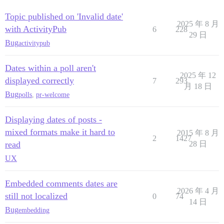
Topic published on 'Invalid date'
2025 年 8 月
with ActivityPub
6
228
29 日
Bug
activitypub
Dates within a poll aren't
2025 年 12
displayed correctly
7
293
月 18 日
Bug
polls
,
pr-welcome
Displaying dates of posts -
mixed formats make it hard to
2015 年 8 月
2
1427
read
28 日
UX
Embedded comments dates are
2026 年 4 月
still not localized
0
74
14 日
Bug
embedding