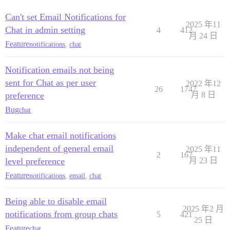
Can't set Email Notifications for
2025 年11
Chat in admin setting
4
412
月 24 日
Feature
notifications
,
chat
Notification emails not being
sent for Chat as per user
2022 年12
26
1747
preference
月 8 日
Bug
chat
Make chat email notifications
independent of general email
2025 年11
2
167
level preference
月 23 日
Feature
notifications
,
email
,
chat
Being able to disable email
2025 年2 月
notifications from group chats
5
421
25 日
Feature
chat