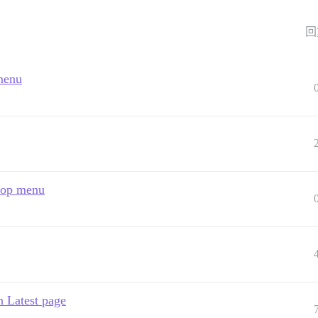
回
 menu
 top menu
n Latest page