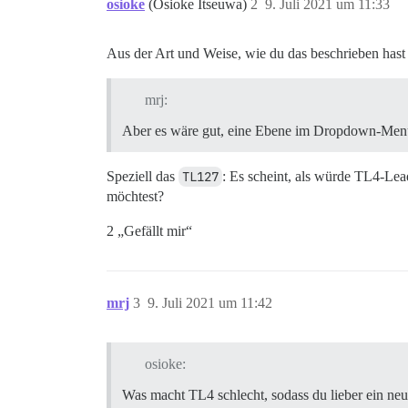
osioke
(Osioke Itseuwa)
2
9. Juli 2021 um 11:33
Aus der Art und Weise, wie du das beschrieben hast
mrj:
Aber es wäre gut, eine Ebene im Dropdown-Menü z
Speziell das
TL127
: Es scheint, als würde TL4-Lea
möchtest?
2 „Gefällt mir“
mrj
3
9. Juli 2021 um 11:42
osioke:
Was macht TL4 schlecht, sodass du lieber ein neu