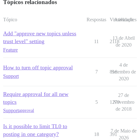
Tópicos relacionados
Tópico
Respostas
Visualizações
Atividade
Add "approve new topics unless
13 de Abril
trust level" setting
11
2118
de 2020
Feature
4 de
How to turn off topic approval
7
816
Setembro de
Support
2020
Require approval for all new
27 de
topics
5
1279
Novembro
de 2018
Support
approval
Is it possible to limit TL0 to
7 de Maio de
posting in one category?
18
391
2026