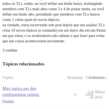
todos os TLs. então, ou você define um limite baixo, restringindo
membros com TLs mais altos como 3 e 4 de postar muito, ou você
define um limite alto, permitindo que membros com TLs baixos
como 1 criem spam de novos tópicos.
na verdade, estou escrevendo este post depois que um usuário TL1
criou 10 novos tópicos (e contando) em um único dia em um fórum
em que estou, e os moderadores não sabiam o que fazer para evitar
que tais coisas acontecessem novamente.
3 curtidas
Tópicos relacionados
Tópico
Respostas
Visualizações
Atividade
Max topics per day
3 de Março
configuration setting
0
1694
de 2016
Feature