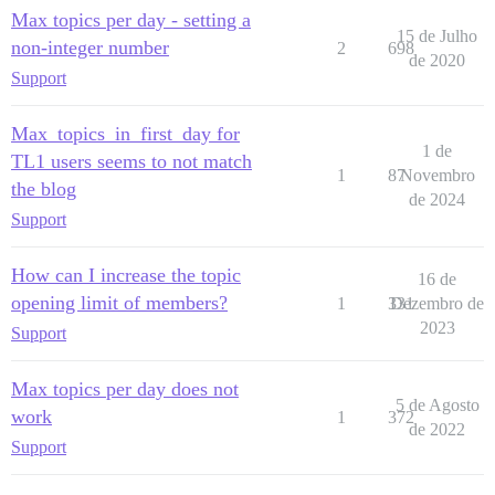
Max topics per day - setting a
15 de Julho
non-integer number
2
698
de 2020
Support
Max_topics_in_first_day for
1 de
TL1 users seems to not match
1
87
Novembro
the blog
de 2024
Support
How can I increase the topic
16 de
opening limit of members?
1
331
Dezembro de
2023
Support
Max topics per day does not
5 de Agosto
work
1
372
de 2022
Support