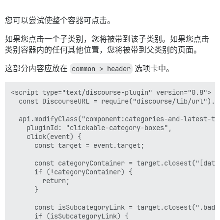
您可以尝试使整个容器可点击。
如果您点击一个子类别，您将被带到该子类别。如果您点击
类别容器内的任何其他位置，您将被带到父类别的页面。
这部分内容应放在
common > header
选项卡中。
<script type="text/discourse-plugin" version="0.8">

  const DiscourseURL = require("discourse/lib/url").de
  api.modifyClass("component:categories-and-latest-top
    pluginId: "clickable-category-boxes",

    click(event) {

      const target = event.target;

      const categoryContainer = target.closest("[data-
      if (!categoryContainer) {

        return;

      }

      const isSubcategoryLink = target.closest(".badge
      if (isSubcategoryLink) {
