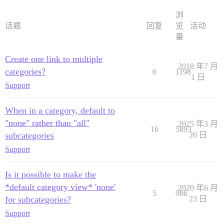
浏
话题
回复
览
活动
量
Create one link to multiple
2018 年7 月
categories?
6
1198
1 日
Support
When in a category, default to
"none" rather than "all"
2025 年3 月
16
5893
subcategories
26 日
Support
Is it possible to make the
*default category view* 'none'
2020 年6 月
5
986
for subcategories?
23 日
Support