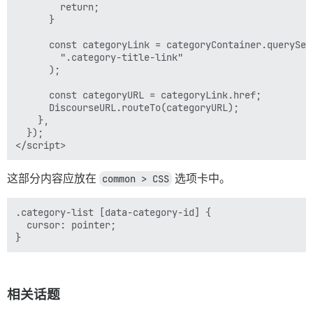
        return;

      }

      const categoryLink = categoryContainer.querySele
        ".category-title-link"

      );

      const categoryURL = categoryLink.href;

      DiscourseURL.routeTo(categoryURL);

    },

  });

这部分内容应放在
common > CSS
选项卡中。
.category-list [data-category-id] {

  cursor: pointer;

相关话题