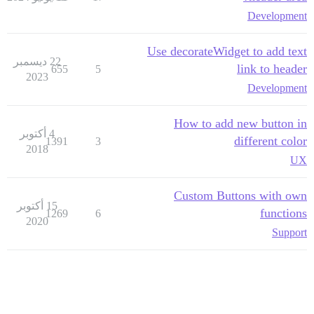
Development
Use decorateWidget to add text
22 ديسمبر
link to header
655
5
2023
Development
How to add new button in
4 أكتوبر
different color
1391
3
2018
UX
Custom Buttons with own
15 أكتوبر
functions
1269
6
2020
Support