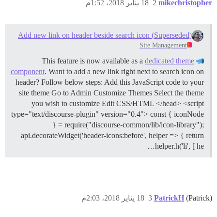
18 يناير 2018، 1:52م
2
mikechristopher
(Superseded) Add new link on header beside search icon
Site Management
dedicated theme
This feature is now available as a
component
. Want to add a new link right next to search icon on
header? Follow below steps:
Add this JavaScript code to your
site theme Go to Admin Customize Themes Select the theme
you wish to customize Edit CSS/HTML </head> <script
type="text/discourse-plugin" version="0.4"> const { iconNode
} = require("discourse-common/lib/icon-library");
api.decorateWidget('header-icons:before', helper => { return
helper.h('li', [ he…
18 يناير 2018، 2:03م
3
PatrickH
(Patrick)