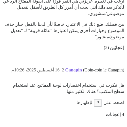
أرغب في تغييره. غريزتي هي النقر فورًا على أيقونة المفتاح الرباعي
لأتذكر بعد ذلك أنني يجب أن أمرر كل الطريق لأسفل لتعديل
موضوعي/منشوري.
من فضلك، ضع ذلك في الاعتبار، خاصةً لأن لدينا بالفعل خيار حذف
الموضوع وخيارات أخرى يمكن اعتبارها “عائلة قريبة” لـ “تعديل
موضوع/منشور”.
إعجابَين (2)
(Coin-coin le Canapin)
Canapin
2
16 أغسطس 2025، 10:26م
هل فكرت في استخدام اختصارات لوحة المفاتيح عند استخدام
سطح المكتب؟ هناك الكثير منها.
اضغط على
?
لإظهارها.
4 إعجابات