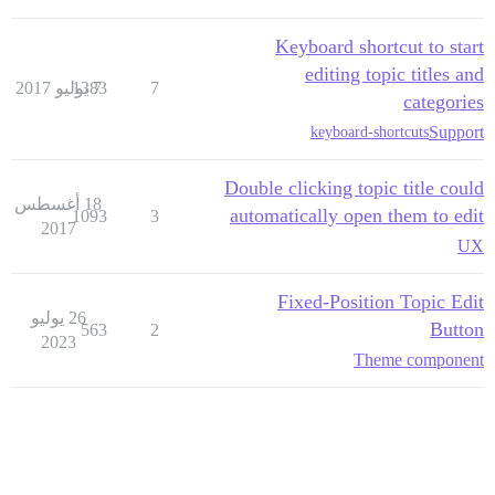
Keyboard shortcut to start
editing topic titles and
7
7 يوليو 2017
1383
categories
Support
keyboard-shortcuts
Double clicking topic title could
18 أغسطس
automatically open them to edit
1093
3
2017
UX
Fixed-Position Topic Edit
26 يوليو
Button
563
2
2023
Theme component