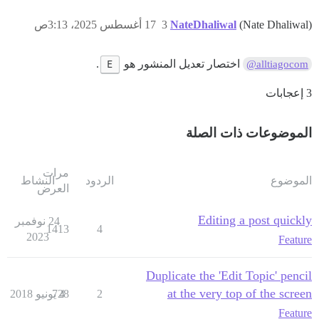
(Nate Dhaliwal)
NateDhaliwal
3
17 أغسطس 2025، 3:13ص
اختصار تعديل المنشور هو
E
.
@alltiagocom
3 إعجابات
الموضوعات ذات الصلة
مرات
الموضوع
الردود
النشاط
العرض
Editing a post quickly
24 نوفمبر
1413
4
2023
Feature
Duplicate the 'Edit Topic' pencil
at the very top of the screen
2
4 يونيو 2018
728
Feature