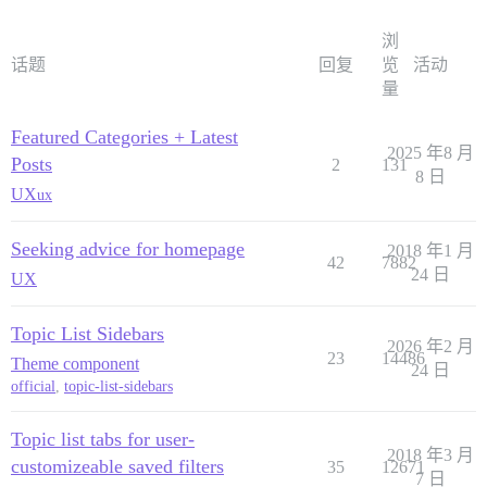
浏
话题
回复
览
活动
量
Featured Categories + Latest
2025 年8 月
Posts
2
131
8 日
UX
ux
Seeking advice for homepage
2018 年1 月
42
7882
24 日
UX
Topic List Sidebars
2026 年2 月
23
14486
Theme component
24 日
official
,
topic-list-sidebars
Topic list tabs for user-
2018 年3 月
customizeable saved filters
35
12671
7 日