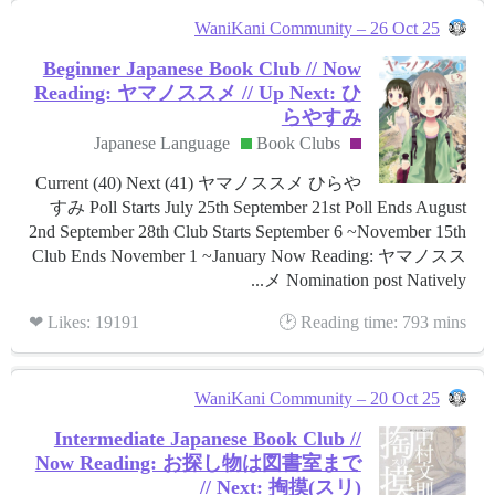
WaniKani Community – 26 Oct 25
Beginner Japanese Book Club // Now
Reading: ヤマノススメ // Up Next: ひ
らやすみ
Japanese Language
Book Clubs
Current (40) Next (41) ヤマノススメ ひらや
すみ Poll Starts July 25th September 21st Poll Ends August
2nd September 28th Club Starts September 6 ~November 15th
Club Ends November 1 ~January Now Reading: ヤマノスス
メ Nomination post Natively...
Likes: 19191 ❤
Reading time: 793 mins 🕑
WaniKani Community – 20 Oct 25
Intermediate Japanese Book Club //
Now Reading: お探し物は図書室まで
// Next: 掏摸(スリ)