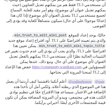
أن مستخدمي TL3 فقط هم من يمكنهم تعديل العناوين (حيث
يمكنهم تعديل عنوان أي موضوع)، وهو أمر مقيد للغاية. السماح
لجميع مستخدمي TL2 بتعديل العنوان لأي موضوع (إذا كان هذا
إعدادًا موجودًا على أي حال) سيكون متساهلاً للغاية وقد يؤدي إلى
الفوضى.
حاليًا، يوجد إعداد للموقع
min_trust_to_edit_wiki_post
،
والذي يتم تعيينه افتراضيًا على TL1. أود اقتراح إعداد موقع جديد
min_trust_to_edit_wiki_topic_title
. يمكن تعيين هذا
افتراضيًا على TL3، والذي يجب أن يؤدي إلى عدم حدوث تغيير في
التثبيتات الحالية نظرًا لأن مستخدمي TL3 يمكنهم بالفعل تعديل
العنوان لأي موضوع على أي حال. ومع ذلك، عندها يمكن
للمسؤولين في
https://community.wanikani.com
خفض هذا الإعداد
إلى TL2 لمنحنا المرونة التي نحتاجها.
أعلم أنكما ناقشتما كيف أردتما أن يعمل
@codinghorror
@sam
هذا في الموضوع الذي ربطته أعلاه، ولكني آمل أن تأخذا هذه
الإضافة في الاعتبار. سيساعد هذا الاقتراح حقًا في تنظيم نوادي
الكتب هذه في مجتمعي، ويبدو أن المرونة المضافة يمكن أن تكون
قيمة للمجتمعات الأخرى أيضًا. أخبراني برأيكما.