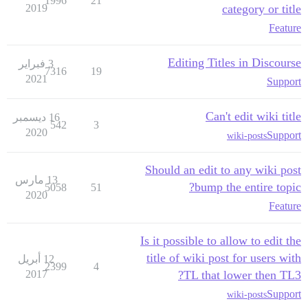
1996
21
2019
category or title
Feature
Editing Titles in Discourse
3 فبراير
7316
19
2021
Support
Can't edit wiki title
16 ديسمبر
542
3
2020
Support
wiki-posts
Should an edit to any wiki post
13 مارس
bump the entire topic?
5058
51
2020
Feature
Is it possible to allow to edit the
title of wiki post for users with
12 أبريل
2399
4
2017
TL that lower then TL3?
Support
wiki-posts