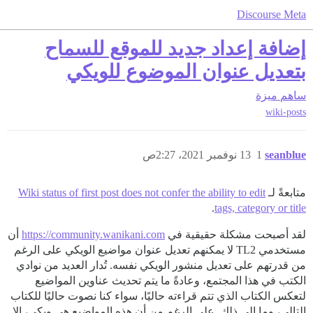
Discourse Meta
إضافة إعداد جديد للموقع للسماح
بتعديل عنوان الموضوع للويكي
ساهم
ميزة
wiki-posts
seanblue
1
13 نوفمبر 2021، 2:27ص
متابعةً لـ
Wiki status of first post does not confer the ability to edit
.
tags, category or title
لقد أصبحت مشكلة حقيقية في
https://community.wanikani.com
أن
مستخدمي TL2 لا يمكنهم تعديل عنوان مواضيع الويكي على الرغم
من قدرتهم على تعديل منشور الويكي نفسه. تُدار العديد من نوادي
الكتب في هذا المجتمع، وعادةً ما يتم تحديث عناوين المواضيع
لتعكس الكتاب الذي تتم قراءته حاليًا، سواء كنا نصوت حاليًا للكتاب
التالي، وما إلى ذلك. على الرغم من أن هذه المواضيع هي ويكي، إلا