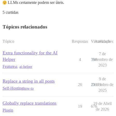
LLMs certamente podem ser úteis.
5 curtidas
Tópicos relacionados
Tópico
Respostas
Visualizações
Atividade
Extra functionality for the AI
7 de
Helper
4
598
Setembro de
2023
Feature
ai
,
ai-helper
9 de
Replace a string in all posts
26
23373
Dezembro de
Self-Hosting
how-to
2025
Globally replace translations
19 de Abril
19
676
de 2026
Plugin