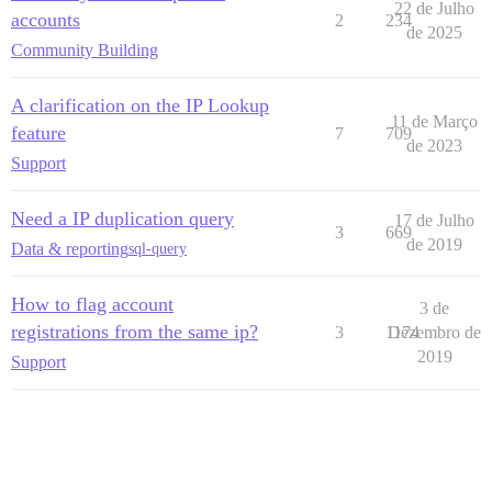
22 de Julho
accounts
2
234
de 2025
Community Building
A clarification on the IP Lookup
11 de Março
feature
7
709
de 2023
Support
Need a IP duplication query
17 de Julho
3
669
de 2019
Data & reporting
sql-query
How to flag account
3 de
registrations from the same ip?
3
1174
Dezembro de
2019
Support