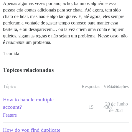
Apenas algumas vezes por ano, acho, banimos alguém e essa
pessoa cria contas adicionais para ser chata. Até agora, tem sido
chato de lidar, mas não é algo tão grave. E, até agora, eles sempre
perderam a vontade de gastar tempo conosco para manter essa
besteira, e ou desaparecem… ou talvez criem uma conta e fiquem
quietos, sigam as regras e não sejam um problema. Nesse caso, não
é
realmente
um problema.
1 curtida
Tópicos relacionados
Tópico
Respostas
Visualizações
Atividade
How to handle multiple
20 de Junho
account?
15
4307
de 2021
Feature
How do you find duplicate