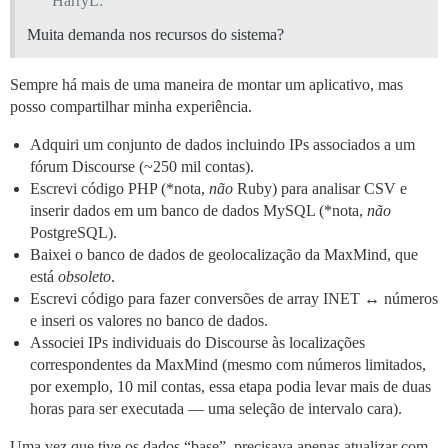
HarryL:
Muita demanda nos recursos do sistema?
Sempre há mais de uma maneira de montar um aplicativo, mas
posso compartilhar minha experiência.
Adquiri um conjunto de dados incluindo IPs associados a um
fórum Discourse (~250 mil contas).
Escrevi código PHP (*nota,
não
Ruby) para analisar CSV e
inserir dados em um banco de dados MySQL (*nota,
não
PostgreSQL).
Baixei o banco de dados de geolocalização da MaxMind, que
está
obsoleto
.
Escrevi código para fazer conversões de array INET ↔ números
e inseri os valores no banco de dados.
Associei IPs individuais do Discourse às localizações
correspondentes da MaxMind (mesmo com números limitados,
por exemplo, 10 mil contas, essa etapa podia levar mais de duas
horas para ser executada — uma seleção de intervalo cara).
Uma vez que tive os dados “base”, precisava apenas atualizar com