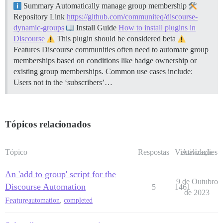
Summary Automatically manage group membership
Repository Link
https://github.com/communiteq/discourse-
dynamic-groups
Install Guide
How to install plugins in
Discourse
This plugin should be considered beta
Features Discourse communities often need to automate group
memberships based on conditions like badge ownership or
existing group memberships. Common use cases include:
Users not in the ‘subscribers’…
Tópicos relacionados
Tópico
Respostas
Visualizações
Atividade
An 'add to group' script for the
9 de Outubro
Discourse Automation
5
1461
de 2023
Feature
automation
,
completed