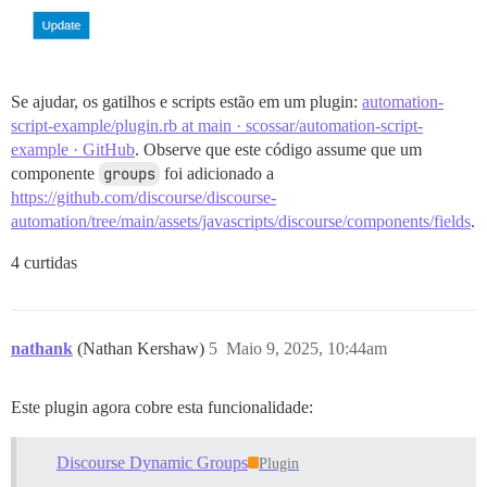
Se ajudar, os gatilhos e scripts estão em um plugin:
automation-
script-example/plugin.rb at main · scossar/automation-script-
example · GitHub
. Observe que este código assume que um
componente
groups
foi adicionado a
https://github.com/discourse/discourse-
automation/tree/main/assets/javascripts/discourse/components/fields
.
4 curtidas
nathank
(Nathan Kershaw)
5
Maio 9, 2025, 10:44am
Este plugin agora cobre esta funcionalidade:
Discourse Dynamic Groups
Plugin