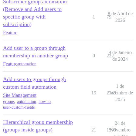
Subscriber group automation
(Remove and Add users to
8 de Abril de
specific group with
1
79
2026
subscription)
Feature
Add user to a group through
9 de Janeiro
membership in another group
0
222
de 2024
Feature
automation
Add users to groups through
1 de
custom field automation
19
2149
Dezembro de
Site Management
2025
groups
,
automation
,
how-to
,
user-custom-fields
Hierarchical group membership
24 de
(groups inside groups)
21
1509
Novembro