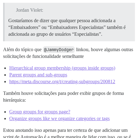
Jordan Violet:
Gostaríamos de dizer que qualquer pessoa adicionada a
“Embaixadores” ou “Embaixadores Especialistas” também é
adicionada ao grupo de usuários “Especialistas”.
Além do tópico que
@JammyDodger
linkou, houve algumas outras
solicitações de funcionalidade semelhante
Hierarchical group membership (groups inside groups)
Parent groups and sub-groups
https://meta.discourse.org/t/creating-subgroups/200812
Também houve solicitações para poder exibir grupos de forma
hierárquica:
Group groups for groups page?
Organize groups like we organize categories or tags
Estou anotando isso apenas para ter certeza de que adicionar um
script de Automação é a melhor maneira de lidar com isso, ou se é