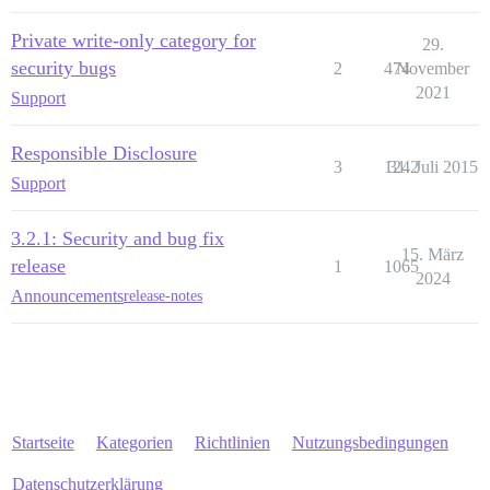
Private write-only category for
29.
security bugs
2
474
November
2021
Support
Responsible Disclosure
3
1242
31. Juli 2015
Support
3.2.1: Security and bug fix
15. März
release
1
1065
2024
Announcements
release-notes
Startseite
Kategorien
Richtlinien
Nutzungsbedingungen
Datenschutzerklärung