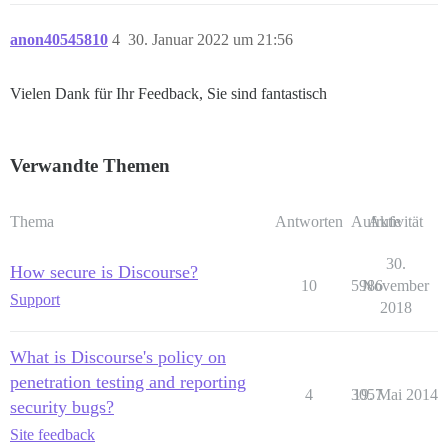
anon40545810
4
30. Januar 2022 um 21:56
Vielen Dank für Ihr Feedback, Sie sind fantastisch
Verwandte Themen
Thema
Antworten
Aufrufe
Aktivität
30.
How secure is Discourse?
10
5986
November
Support
2018
What is Discourse's policy on
penetration testing and reporting
4
3057
19. Mai 2014
security bugs?
Site feedback