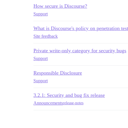
How secure is Discourse?
Support
What is Discourse's policy on penetration tes
Site feedback
Private write-only category for security bugs
Support
Responsible Disclosure
Support
3.2.1: Security and bug fix release
Announcements
release-notes