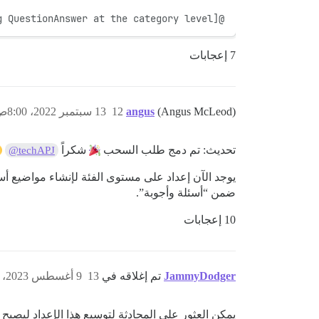
@techAPJ This is a draft for "[Add setting QuestionAnswer at the category level]
7 إعجابات
(Angus McLeod)
angus
12
13 سبتمبر 2022، 8:00ص
تحديث: تم دمج طلب السحب
شكراً
@techAPJ
يوجد الآن إعداد على مستوى الفئة لإنشاء مواضيع أسئلة
ضمن “أسئلة وأجوبة”.
10 إعجابات
JammyDodger
تم إغلاقه في
13
9 أغسطس 2023، 8:16م
يمكن العثور على المحادثة لتوسيع هذا الإعداد ليص