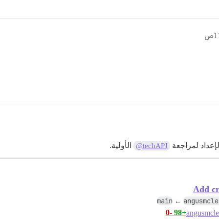
الأولية.
@techAPJ
Add cr
main
angusmcle
←
-0
+98