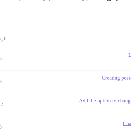
الرد
L
5
Creating post
3
Add the option to change
12
Cha
3