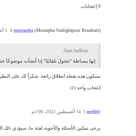
9 إعجابات
(Mostapha Sadeghipour Roudsari)
mostapha
4
5 أغسطس 2022، 6:05م
Sam Saffron:
إنها ببساطة “تتحول تلقائيًا” إذا أنشأت موضوعًا جديد
ستكون هذه نقطة انطلاق رائعة. شكراً لك على النظر 
إعجاب واحد (1)
melitiy
5
14 أغسطس 2022، 2:00م
يرجى تمكين الأسئلة والأجوبة لفئة ما، سيؤدي ذلك إ