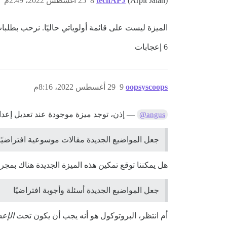
(Arpit Jalan)
techAPJ
8
25 أغسطس 2022، 2:49م
الميزة ليست على قائمة أولوياتي حاليًا. نرحب بطل
6 إعجابات
oopsyscoops
9
29 أغسطس 2022، 8:16م
— إذن، توجد ميزة موجودة عند تعديل إعداد
@angus
جعل المواضيع الجديدة مقالات موسوعية افتراضيًا
هل يمكننا توقع تمكين هذه الميزة الجديدة هناك بمجر
جعل المواضيع الجديدة أسئلة وأجوبة افتراضيًا
أم انتظر، البروتوكول هو أنه يجب أن يكون تحت
الإع