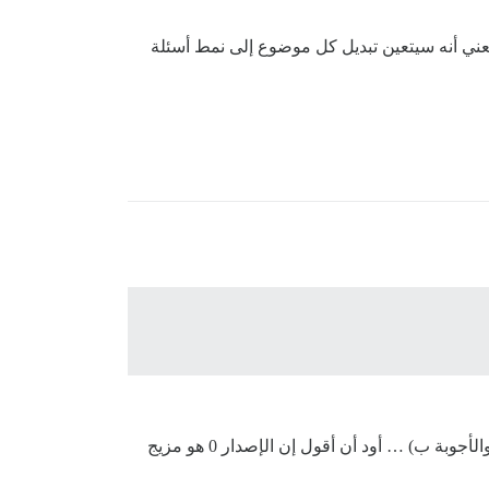
يعني أنه سيتعين تبديل كل موضوع إلى نمط أسئلة
لاحظ أنه توجد تعقيدات يمكننا تجاوزها بسهولة للإصدار 0 (على سبيل المثال، تم إنشاؤه في الفئة أ وتم نقله إلى فئة الأسئلة والأجوبة ب) … أود أن أقول إن الإصدار 0 هو مزيج