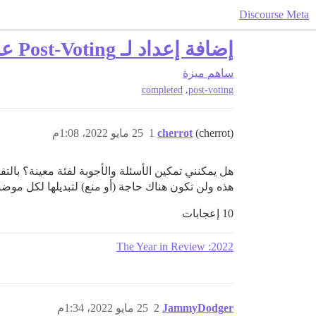
Discourse Meta
إضافة إعداد لـ Post-Voting على مستوى الفئة
ساهم
ميزة
,
completed
post-voting
(cherrot)
cherrot
1
25 مايو 2022، 1:08م
هل يمكنني تمكين الأسئلة والأجوبة لفئة معينة؟ بال
هذه ولن تكون هناك حاجة (أو منع) لتبديلها لكل موضو
10 إعجابات
2022: The Year in Review
JammyDodger
2
25 مايو 2022، 1:34م