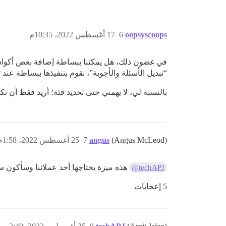
oopsyscoops
6
17 أغسطس 2022، 10:35م
في غضون ذلك، هل يمكننا ببساطة إضافة بعض أكواد جا
“تبديل الأسئلة والأجوبة”، نقوم بتنفيذها ببساطة عن
بالنسبة لي، لا يهمني حتى تحديد فئة؛ أريد فقط أن تك
(Angus McLeod)
angus
7
25 أغسطس 2022، 1:58م
هذه ميزة يحتاجها أحد عملائنا وسأكون 
@techAPJ
5 إعجابات