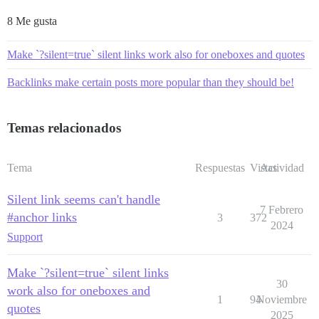
8 Me gusta
Make `?silent=true` silent links work also for oneboxes and quotes
Backlinks make certain posts more popular than they should be!
Temas relacionados
Tema
Respuestas
Vistas
Actividad
Silent link seems can't handle
7 Febrero
#anchor links
3
372
2024
Support
Make `?silent=true` silent links
30
work also for oneboxes and
1
94
Noviembre
quotes
2025