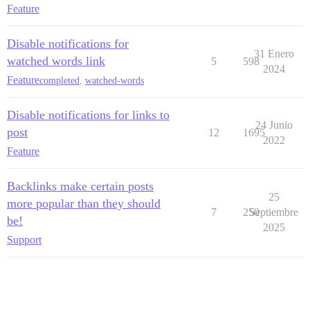
Feature
Disable notifications for
31 Enero
watched words link
5
598
2024
Feature
completed
,
watched-words
Disable notifications for links to
24 Junio
post
12
1695
2022
Feature
Backlinks make certain posts
25
more popular than they should
7
250
Septiembre
be!
2025
Support