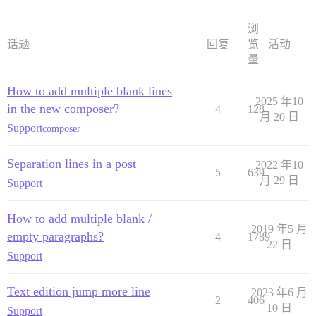
浏
话题
回复
览
活动
量
How to add multiple blank lines
2025 年10
in the new composer?
4
128
月 20 日
Support
composer
Separation lines in a post
2022 年10
5
639
月 29 日
Support
How to add multiple blank /
2019 年5 月
empty paragraphs?
4
1789
22 日
Support
Text edition jump more line
2023 年6 月
2
406
10 日
Support