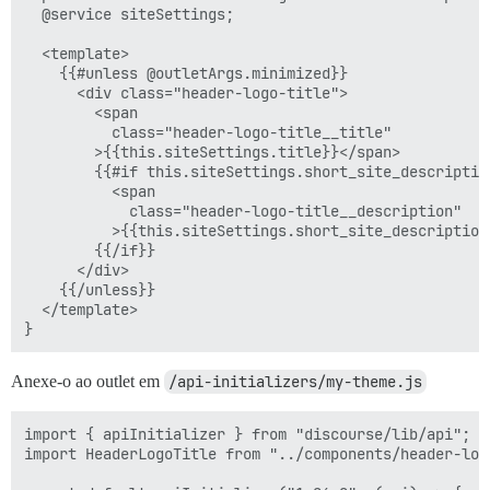
  @service siteSettings;

  <template>

    {{#unless @outletArgs.minimized}}

      <div class="header-logo-title">

        <span

          class="header-logo-title__title"

        >{{this.siteSettings.title}}</span>

        {{#if this.siteSettings.short_site_description
          <span

            class="header-logo-title__description"

          >{{this.siteSettings.short_site_description}
        {{/if}}

      </div>

    {{/unless}}

  </template>

Anexe-o ao outlet em
/api-initializers/my-theme.js
import { apiInitializer } from "discourse/lib/api";

import HeaderLogoTitle from "../components/header-logo