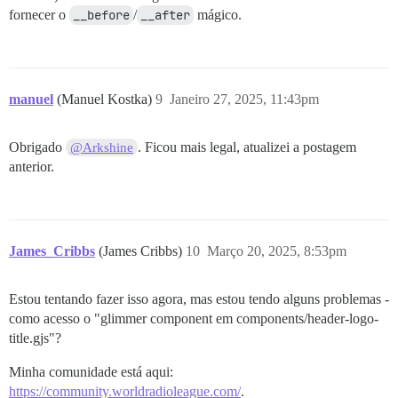
fornecer o
__before
/
__after
mágico.
manuel
(Manuel Kostka)
9
Janeiro 27, 2025, 11:43pm
Obrigado
. Ficou mais legal, atualizei a postagem
@Arkshine
anterior.
James_Cribbs
(James Cribbs)
10
Março 20, 2025, 8:53pm
Estou tentando fazer isso agora, mas estou tendo alguns problemas -
como acesso o "glimmer component em components/header-logo-
title.gjs"?
Minha comunidade está aqui:
https://community.worldradioleague.com/
.