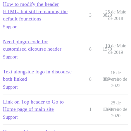
How to modify the header
HTML, but still remaining the
25 de Maio
3
3820
default founctions
de 2018
Support
Need plugin code for
10 de Maio
customised dicourse header
8
1570
de 2019
Support
Text alongside logo in discourse
16 de
both linked
8
887
Fevereiro de
2022
Support
Link on Top header to Go to
25 de
Home page of main site
1
1302
Fevereiro de
2020
Support