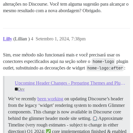
alterações no Discourse. Você tem alguma sugestão para alcançar o
mesmo resultado com a nova abordagem? Obrigado.
Lilly
(Lillian )
4
Setembro 1, 2024, 7:38pm
Sim, esse método não funcionará mais e você precisará usar os
conectores especificados aqui na seção sobre o
home-logo
plugin
outlet, substituindo as decorações de widget
home-logo:after
:
Upcoming Header Changes - Preparing Themes and Plugins
Dev
We’ve recently
been working
on updating Discourse’s header
from the legacy ‘widget’ rendering system to modern Glimmer
components. This change is now available in Discourse core
behind the glimmer header mode site setting.
Approximate
Timeline (very rough estimates - subject to change in either
direction) Q1 2024:
core implementation finished & enabled