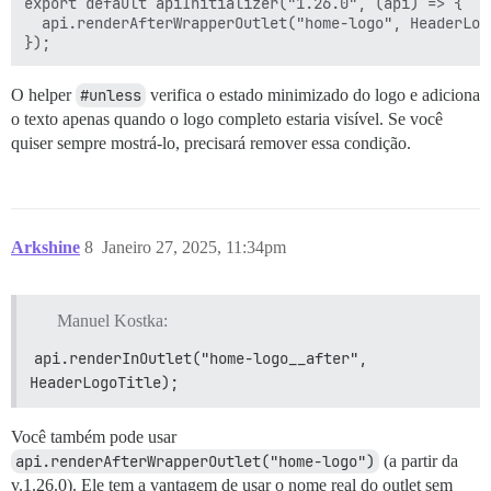
export default apiInitializer("1.26.0", (api) => {

  api.renderAfterWrapperOutlet("home-logo", HeaderLogo
O helper
#unless
verifica o estado minimizado do logo e adiciona
o texto apenas quando o logo completo estaria visível. Se você
quiser sempre mostrá-lo, precisará remover essa condição.
Arkshine
8
Janeiro 27, 2025, 11:34pm
Manuel Kostka:
api.renderInOutlet("home-logo__after", 
HeaderLogoTitle);
Você também pode usar
api.renderAfterWrapperOutlet("home-logo")
(a partir da
v.1.26.0). Ele tem a vantagem de usar o nome real do outlet sem