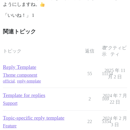
ようにしますね。
「いいね！」 1
関連トピック
表
アクティビ
トピック
返信
示
ティ
Reply Template
2025 年 11
55
11154
Theme component
月 2 日
official
,
reply-template
Template for replies
2024 年 7 月
2
169
22 日
Support
Topic-specific reply template
2024 年 2 月
22
5354
3 日
Feature