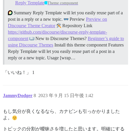
Reply Template
Theme component
Summary Reply Template will let you easily reuse part of a
post in a reply or a new topic.
Preview
Preview on
Discourse Theme Creator
Repository Link
https://github.com/discourse/discourse-reply-template-
component
New to Discourse Themes?
Beginner’s guide to
using Discourse Themes
Install this theme component
Features
Reply Template will let you easily reuse part of a post in a
reply or a new topic.
Usage [wrap…
「いいね！」 1
JammyDodger
8
2023 年 9 月 15 日午後 1:42
もし気分が良くなるなら、カナピンも引っかかりました
よ。
トピックの分割が曖昧さを増したと思います。明確にする