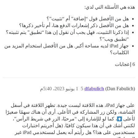
هذه هي الأسئلة التي لدي:
هل من الأفضل قول “إضافة” أم “تثبيت”؟
هل من الأفضل ذكر إشعارات الدفع هنا، أم تأخير ذكرها؟
إذا ذكرنا التثبيت، فهل يجب أن نقول إن هذا “تطبيق” يتم تثبيته؟
“تطبيق ويب”؟
جهاز iPad لديه مساحة أكبر. هل من الأفضل استخدام المزيد من
الكلمات؟
6 إعجابات
(Dan Fabulich)
dfabulich
5
1 يونيو 2023، 5:40م
على جهاز iPad، هذه اللافتة ليست جيدة. تظهر اللافتة في أسفل
الشاشة، ولكن زر المشاركة في الأعلى. أرى أن هناك سهمًا صغيرًا
لأعلى
، كما لو للإشارة إلى “مرحبًا، الزر في شريط الرأس”،
لكنني أشك في أن هذا سيكون كافيًا. (هل أجريتم اختبارات
مستخدمين على هذا؟ هل رأيتم أنه يعمل لمستخدمي iPad غير