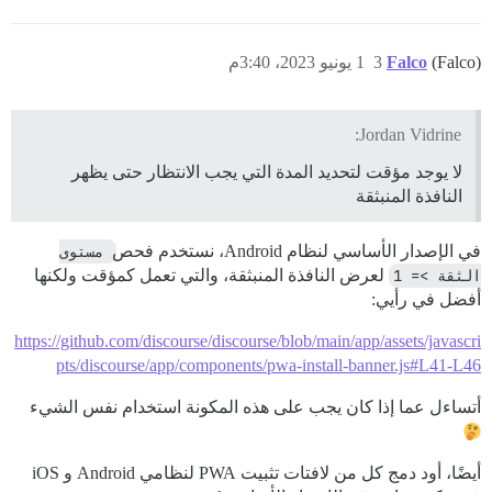
(Falco)
Falco
3
1 يونيو 2023، 3:40م
Jordan Vidrine:
لا يوجد مؤقت لتحديد المدة التي يجب الانتظار حتى يظهر
النافذة المنبثقة
في الإصدار الأساسي لنظام Android، نستخدم فحص
مستوى 
الثقة >= 1
لعرض النافذة المنبثقة، والتي تعمل كمؤقت ولكنها
أفضل في رأيي:
https://github.com/discourse/discourse/blob/main/app/assets/javascri
pts/discourse/app/components/pwa-install-banner.js#L41-L46
أتساءل عما إذا كان يجب على هذه المكونة استخدام نفس الشيء
أيضًا، أود دمج كل من لافتات تثبيت PWA لنظامي Android و iOS