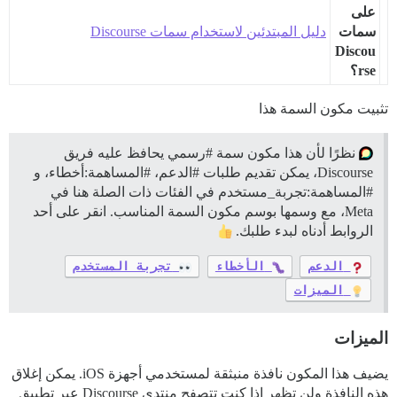
على
سمات
دليل المبتدئين لاستخدام سمات Discourse
Discou
rse؟
تثبيت مكون السمة هذا
نظرًا لأن هذا مكون سمة
#رسمي
يحافظ عليه فريق
Discourse، يمكن تقديم طلبات
#الدعم،
#المساهمة:أخطاء،
و
#المساهمة:تجربة_مستخدم
في الفئات ذات الصلة هنا في
Meta، مع وسمها بوسم مكون السمة المناسب. انقر على أحد
الروابط أدناه لبدء طلبك.
الدعم
الأخطاء
تجربة المستخدم
الميزات
الميزات
يضيف هذا المكون نافذة منبثقة لمستخدمي أجهزة iOS. يمكن إغلاق
هذه النافذة ولن تظهر إذا كنت تتصفح منتدى Discourse عبر تطبيق