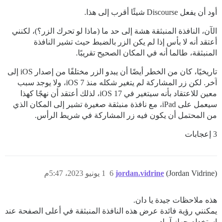
أود أن يفعل Discourse شيئًا أقرب إلى هذا.
الآن، النافذة المنبثقة هشة إلى حد ما (ماذا لو تحرك الزر؟)، لكنني
أعتقد أنه لا بأس إذا لم يكن الزر بالضبط حيث تشير النافذة
المنبثقة، طالما أنه في المكان الصحيح تقريبًا.
تاريخيًا، كان من الخطر أيضًا أن يبدو الزر مختلفًا من إصدار iOS إلى
آخر. لكن زر المشاركة لم يتغير شكله منذ iOS 7، ولا يوجد سبب
معين للاعتقاد بأنه سيتغير في iOS 17، لذلك أعتقد أن نهجًا كهذا
سيعمل على iPad، مع نافذة منبثقة صغيرة تشير إلى المكان الذي
من المحتمل أن يكون فيه زر المشاركة في شريط الرأس.
3 إعجابات
(Jordan Vidrine)
jordan.vidrine
6
1 يونيو 2023، 5:47م
هذه ملاحظات جيدة يا دان.
يمكنني رؤية فائدة عرض هذه النافذة المنبثقة في أعلى الصفحة عند
استخدام جهاز آيباد.