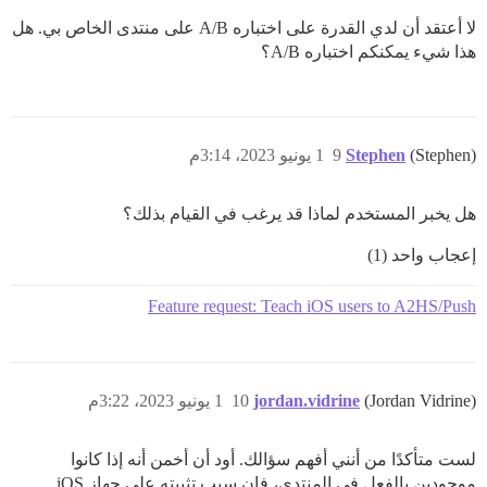
لا أعتقد أن لدي القدرة على اختباره A/B على منتدى الخاص بي. هل
هذا شيء يمكنكم اختباره A/B؟
(Stephen)
Stephen
9
1 يونيو 2023، 3:14م
هل يخبر المستخدم لماذا قد يرغب في القيام بذلك؟
إعجاب واحد (1)
Feature request: Teach iOS users to A2HS/Push
(Jordan Vidrine)
jordan.vidrine
10
1 يونيو 2023، 3:22م
لست متأكدًا من أنني أفهم سؤالك. أود أن أخمن أنه إذا كانوا
موجودين بالفعل في المنتدى، فإن سبب تثبيته على جهاز iOS