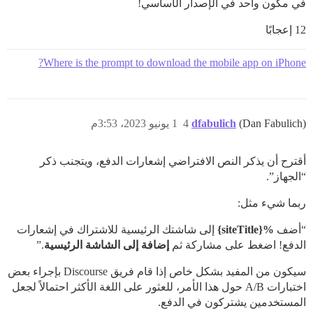
في مكون واحد في الإصدار الأساسي!
12 إعجابًا
Where is the prompt to download the mobile app on iPhone?
(Dan Fabulich)
dfabulich
4
1 يونيو 2023، 3:53م
أقترح أن يذكر النص الافتراضي إشعارات الدفع، ويتجنب ذكر
“الجهاز”.
ربما شيء مثل:
“أضف
%{siteTitle}
إلى شاشتك الرئيسية للاشتراك في إشعارات
الدفع! اضغط على مشاركة ثم
إضافة إلى الشاشة الرئيسية
.”
سيكون من المفيد بشكل خاص إذا قام فريق Discourse بإجراء بعض
اختبارات A/B حول هذا الأمر، للعثور على اللغة الأكثر احتمالاً لجعل
المستخدمين يشتركون في الدفع.