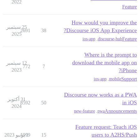
2022
Feature
How would you improve the
25 سبتمبر
Discourse iOS App Experience?
2691
38
2025
Feature
ios-app
,
discourse-hub
Where is the prompt to
download the mobile app on
12 سبتمبر
772
7
2023
iPhone?
Support
ios-app
,
mobile
Discourse now works as a PWA
31 أكتوبر
in iOS
8592
50
2024
Announcements
new-feature
,
pwa
Feature request: Teach iOS
users to A2HS/Push
15
1 يونيو 2023
1999