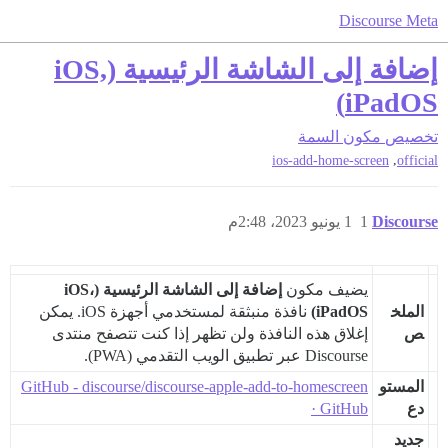
Discourse Meta
إضافة إلى الشاشة الرئيسية (iOS,
iPadOS)
تخصيص
مكون السمة
,
ios-add-home-screen
official
Discourse
1
1 يونيو 2023، 2:48م
يضيف مكون
إضافة إلى الشاشة الرئيسية (iOS،
الملخ
iPadOS)
نافذة منبثقة لمستخدمي أجهزة iOS. يمكن
ص
إغلاق هذه النافذة ولن تظهر إذا كنت تتصفح منتدى
Discourse عبر تطبيق الويب التقدمي (PWA).
المستو
GitHub - discourse/discourse-apple-add-to-homescreen
دع
· GitHub
جديد