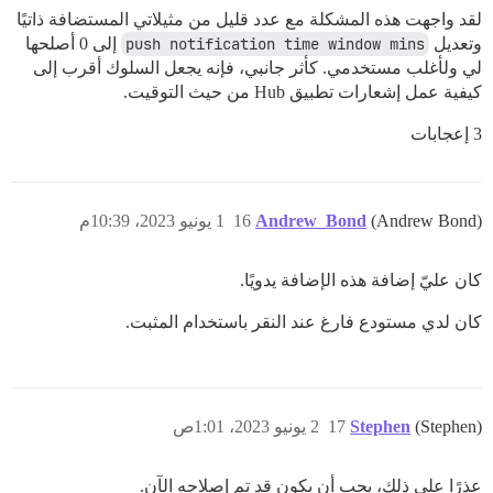
لقد واجهت هذه المشكلة مع عدد قليل من مثيلاتي المستضافة ذاتيًا
وتعديل
push notification time window mins
إلى 0 أصلحها
لي ولأغلب مستخدمي. كأثر جانبي، فإنه يجعل السلوك أقرب إلى
كيفية عمل إشعارات تطبيق Hub من حيث التوقيت.
3 إعجابات
(Andrew Bond)
Andrew_Bond
16
1 يونيو 2023، 10:39م
كان عليّ إضافة هذه الإضافة يدويًا.
كان لدي مستودع فارغ عند النقر باستخدام المثبت.
(Stephen)
Stephen
17
2 يونيو 2023، 1:01ص
عذرًا على ذلك، يجب أن يكون قد تم إصلاحه الآن.