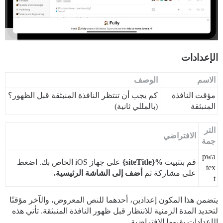
الإعدادات
الاسم
الوصف
مؤقت النافذة
كم يجب أن تنتظر النافذة المنبثقة قبل الظهور؟
المنبثقة
(بالمللي ثانية)
التر
الافتراضي
جمة
pwa
قم بتثبيت
%{siteTitle}
على جهاز iOS الخاص بك. اضغط
_tex
على مشاركة ثم
أضف إلى الشاشة الرئيسية.
t
يتضمن هذا المكون إعدادين، أحدهما للنص المعروض، والآخر مؤقتًا
لتحديد المدة الزمنية للانتظار قبل ظهور النافذة المنبثقة. تأتي هذه
الإعدادات بقيمها الافتراضية.