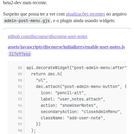
beta2-dev mais recente.
Suspeito que possa ter a ver com
atualizações recentes
no arquivo
admin-post-menu.gjs
, e o plugin ainda usando widgets:
github.com/discourse/discourse-user-notes
assets/javascripts/discourse/initializers/enable-user-notes.js
317e97e66
api.decorateWidget("post-admin-menu:after", (
  return dec.h(
    "ul",
    dec.attach("post-admin-menu-button", {
      icon: "pencil-alt",
      label: "user_notes.attach",
      action: "showUserNotes",
      secondaryAction: "closeAdminMenu",
      className: "add-user-note",
    })
  );