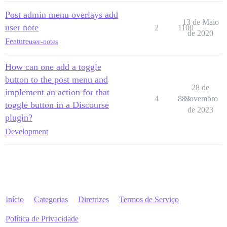
Post admin menu overlays add
13 de Maio
user note
2
1100
de 2020
Feature
user-notes
How can one add a toggle
button to the post menu and
28 de
implement an action for that
4
883
Novembro
toggle button in a Discourse
de 2023
plugin?
Development
Início
Categorias
Diretrizes
Termos de Serviço
Política de Privacidade