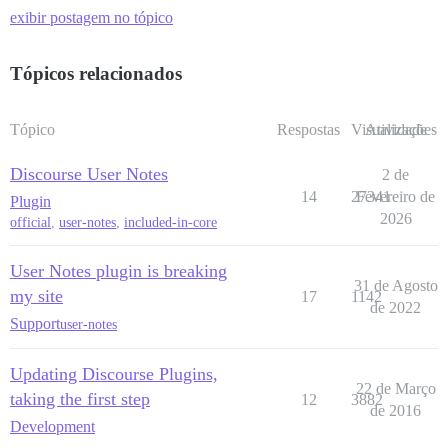
exibir postagem no tópico
Tópicos relacionados
Tópico
Respostas
Visualizações
Atividade
Discourse User Notes
2 de
14
27341
Fevereiro de
Plugin
2026
official
,
user-notes
,
included-in-core
User Notes plugin is breaking
31 de Agosto
my site
17
1142
de 2022
Support
user-notes
Updating Discourse Plugins,
22 de Março
taking the first step
12
3882
de 2016
Development