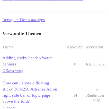
Beitrag im Thema anzeigen
Verwandte Themen
Thema
Antworten
Aufrufe
Aktivität
Adding sticky header/footer
banners
0
115
27. Juli 2023
UX
advertising
How can i show a floating
sticky 300x250 Adsense Ad on
12.
right side bar of topic page
14
3061
September
2020
above the fold?
Support