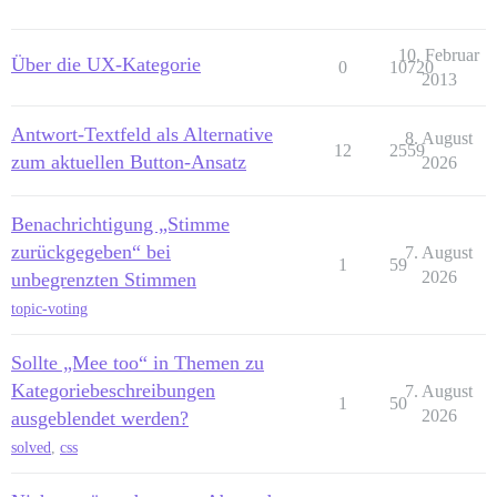
10. Februar
Über die UX-Kategorie
0
10720
2013
Antwort-Textfeld als Alternative
8. August
12
2559
zum aktuellen Button-Ansatz
2026
Benachrichtigung „Stimme
zurückgegeben“ bei
7. August
1
59
2026
unbegrenzten Stimmen
topic-voting
Sollte „Mee too“ in Themen zu
Kategoriebeschreibungen
7. August
1
50
2026
ausgeblendet werden?
solved
,
css