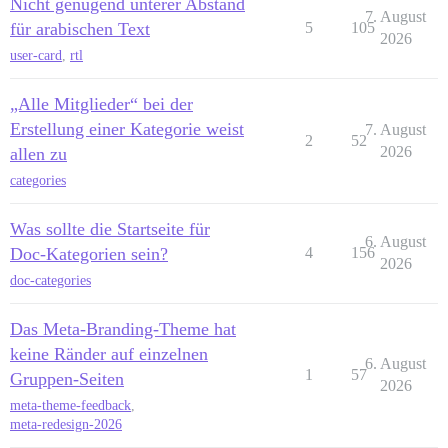
Nicht genügend unterer Abstand
7. August
für arabischen Text
5
105
2026
user-card
,
rtl
„Alle Mitglieder“ bei der
Erstellung einer Kategorie weist
7. August
2
52
2026
allen zu
categories
Was sollte die Startseite für
6. August
Doc-Kategorien sein?
4
156
2026
doc-categories
Das Meta-Branding-Theme hat
keine Ränder auf einzelnen
6. August
1
57
Gruppen-Seiten
2026
meta-theme-feedback
,
meta-redesign-2026