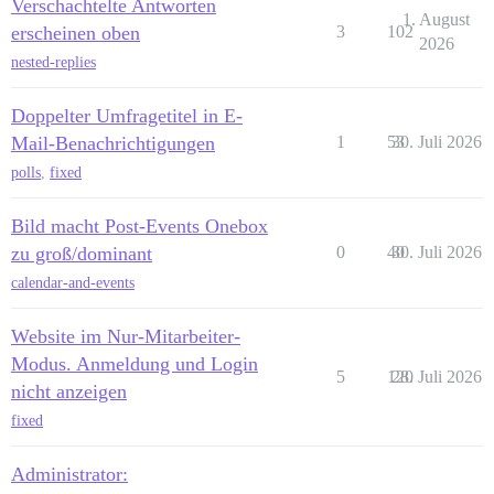
Verschachtelte Antworten
1. August
erscheinen oben
3
102
2026
nested-replies
Doppelter Umfragetitel in E-
Mail-Benachrichtigungen
1
53
30. Juli 2026
polls
,
fixed
Bild macht Post-Events Onebox
zu groß/dominant
0
40
30. Juli 2026
calendar-and-events
Website im Nur-Mitarbeiter-
Modus. Anmeldung und Login
5
120
28. Juli 2026
nicht anzeigen
fixed
Administrator: