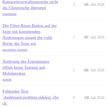
Kategorieverwaltungsseite nicht
3
69
28. Juli 2026
ins Chinesische übersetzt
translation
Der Filter-Reset-Button auf der
Seite mit kommenden
Änderungen nimmt die volle
1
68
27. Juli 2026
Breite der Seite ein
upcoming-changes
Änderung des Eigentümers
öffnet keine Tastatur auf
1
88
24. Juli 2026
Mobilgeräten
mobile
Fehlender Text
`dashboard.problem.sidekiq_che
9
135
24. Juli 2026
ck`