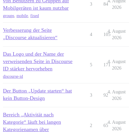
von Benutzern zu Gruppen auf
4. August
3
84
2026
Mobilgeräten ist kaum nutzbar
groups
,
mobile
,
fixed
Verbesserung der Seite
4. August
4
105
„Discourse aktualisieren“
2026
Das Logo und der Name der
verweisenden Seite in Discourse
4. August
5
171
2026
ID stärker hervorheben
discourse-id
Der Button „Update starten“ hat
4. August
3
92
kein Button-Design
2026
Bereich „Aktivität nach
Kategorie“ läuft bei langen
4. August
2
65
2026
Kategorienamen über