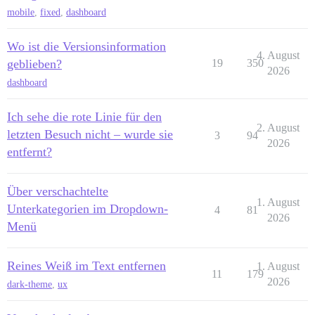
mobile
,
fixed
,
dashboard
Wo ist die Versionsinformation
4. August
geblieben?
19
350
2026
dashboard
Ich sehe die rote Linie für den
2. August
letzten Besuch nicht – wurde sie
3
94
2026
entfernt?
Über verschachtelte
1. August
Unterkategorien im Dropdown-
4
81
2026
Menü
Reines Weiß im Text entfernen
1. August
11
179
2026
dark-theme
,
ux