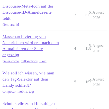
Discourse-Meta-Icon auf der
Discourse-ID-Anmeldeseite
6. August
2
62
2026
fehlt
discourse-id
Massenarchivierung von
Nachrichten wird erst nach dem
5. August
Aktualisieren der Seite
4
158
2026
angezeigt
pr-welcome
,
bulk-actions
,
fixed
Wie soll ich wissen, wie man
den Tag-Selektor auf dem
5. August
5
167
2026
Handy schließt?
composer
,
mobile
,
tags
Schnittstelle zum Hinzufügen