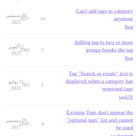
Can't add tags to category
20 سبتمبر
anymore
1657
14
2021
Bug
Adding tag to two or more
2 أكتوبر
groups breaks the tag
1002
5
2025
Bug
Tag "Search or create" text is
displayed when a category has
31 يوليو
593
1
2023
restricted tags
UX
tags
Existing Tags don't appear the
"optional tags" list and cannot
29 ديسمبر
1045
4
2017
be used
Support