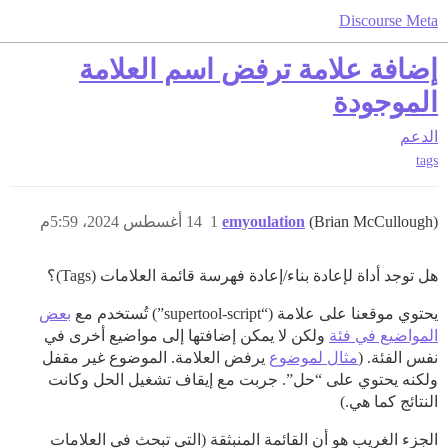
Discourse Meta
إضافة علامة ترفض اسم العلامة
الموجودة
الدعم
tags
(Brian McCullough)
emyoulation
1
14 أغسطس 2024، 5:59م
هل توجد أداة لإعادة بناء/إعادة فهرسة قائمة العلامات (Tags)؟
يحتوي موقعنا على علامة (“supertool-script”) تُستخدم مع
بعض
المواضيع في فئة
ولكن لا يمكن إضافتها إلى مواضيع أخرى في
نفس الفئة. (
مثال لموضوع
يرفض العلامة. الموضوع غير مقفل
ولكنه يحتوي على “حل”. جربت مع إيقاف تشغيل الحل وكانت
النتائج كما هي.)
الجزء الغريب هو أن القائمة المنبثقة (التي تبحث في العلامات