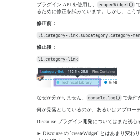
プラグイン API を使用し、
reopenWidget()
で
るために修正を試みています。しかし、こう
修正前：
li.category-link.subcategory.category-me
修正後：
li.category-link
なぜか分かりません。
console.log()
で条件
何か見落としているのか、あるいはアプロー
Discourse プラグイン開発についてはま
Discourse の `createWidget` とはあま