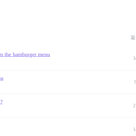
返
rom the hamburger menu
3
nu
t?
2
1