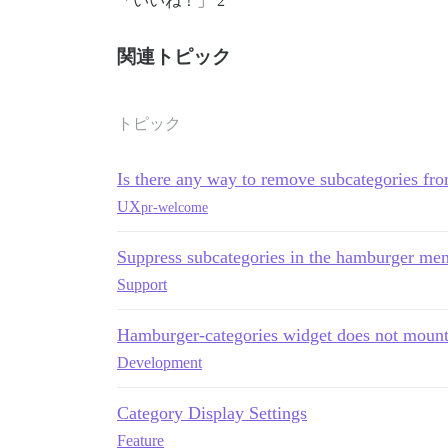
「いいね！」 2
関連トピック
トピック
Is there any way to remove subcategories f
UX
pr-welcome
Suppress subcategories in the hamburger me
Support
Hamburger-categories widget does not moun
Development
Category Display Settings
Feature