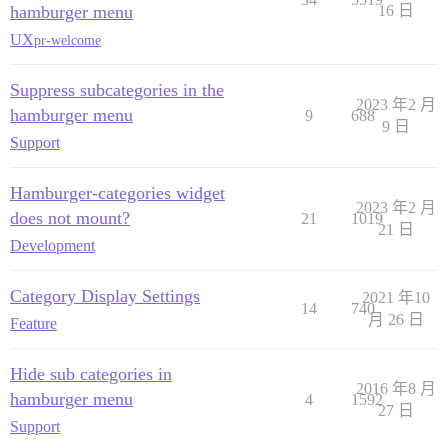
hamburger menu
16 日
UX
pr-welcome
Suppress subcategories in the
2023 年2 月
hamburger menu
9
688
9 日
Support
Hamburger-categories widget
2023 年2 月
does not mount?
21
1019
21 日
Development
Category Display Settings
2021 年10
14
740
月 26 日
Feature
Hide sub categories in
2016 年8 月
hamburger menu
4
1592
27 日
Support