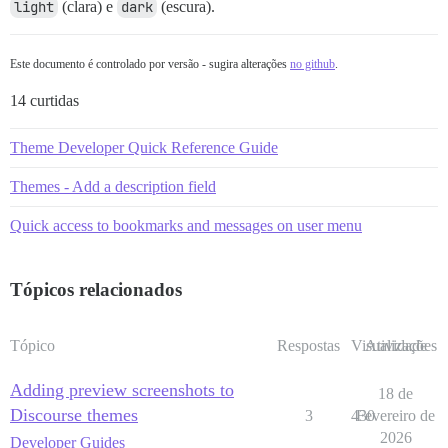
light
(clara) e
dark
(escura).
Este documento é controlado por versão - sugira alterações
no github
.
14 curtidas
Theme Developer Quick Reference Guide
Themes - Add a description field
Quick access to bookmarks and messages on user menu
Tópicos relacionados
Tópico
Respostas
Visualizações
Atividade
Adding preview screenshots to
18 de
Discourse themes
3
430
Fevereiro de
2026
Developer Guides