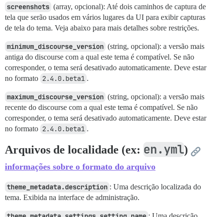
screenshots
(array, opcional): Até dois caminhos de captura de
tela que serão usados em vários lugares da UI para exibir capturas
de tela do tema. Veja abaixo para mais detalhes sobre restrições.
minimum_discourse_version
(string, opcional): a versão mais
antiga do discourse com a qual este tema é compatível. Se não
corresponder, o tema será desativado automaticamente. Deve estar
no formato
2.4.0.beta1
.
maximum_discourse_version
(string, opcional): a versão mais
recente do discourse com a qual este tema é compatível. Se não
corresponder, o tema será desativado automaticamente. Deve estar
no formato
2.4.0.beta1
.
en.yml
Arquivos de localidade (ex:
)
informações sobre o formato do arquivo
theme_metadata.description
: Uma descrição localizada do
tema. Exibida na interface de administração.
theme_metadata.settings.setting_name
: Uma descrição