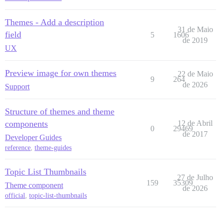
Themes - Add a description
31 de Maio
field
5
1606
de 2019
UX
Preview image for own themes
22 de Maio
9
264
de 2026
Support
Structure of themes and theme
components
12 de Abril
0
29469
de 2017
Developer Guides
reference
,
theme-guides
Topic List Thumbnails
27 de Julho
159
35309
Theme component
de 2026
official
,
topic-list-thumbnails