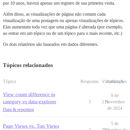
por 10 anos, haverá apenas um registro de sua primeira visita.
Além disso, as visualizações de página não contam cada
visualização de uma postagem ou apenas visualizações de tópicos.
Elas aumentam toda vez que uma página é alterada (por exemplo,
ao entrar em um tópico ou de um tópico para o mais recente, etc.)
Os dois relatórios são baseados em dados diferentes.
Tópicos relacionados
Tópico
Respostas
Visualizações
Atividade
View count difference in
9 de
category vs data-explorer
3
215
Novembro
de 2024
Data & reporting
5 de
Page Views vs. Top Views
2
153
Dezembro de