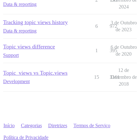
Data & reporting
2024
Tracking topic views history
3 de Outubro
6
972
de 2023
Data & reporting
Topic views difference
6 de Outubro
1
395
de 2020
Support
12 de
Topic_views vs Topic.views
15
3161
Dezembro de
Development
2018
Início
Categorias
Diretrizes
Termos de Serviço
Política de Privacidade