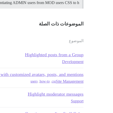
entiating ADMIN users from MOD users CSS to h…
الموضوعات ذات الصلة
الموضوع
Highlighted posts from a Group
Development
 with customized avatars, posts, and mentions
Site Management
users
,
how-to
,
css
Highlight moderator messages
Support