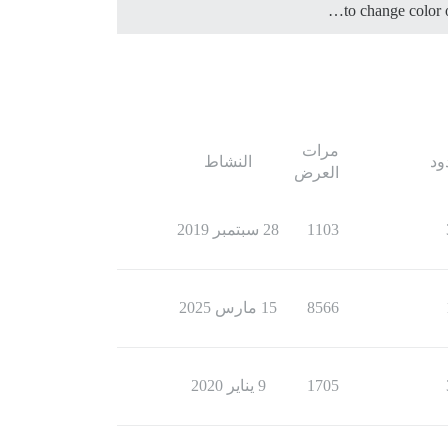
to change color 
مرات
ود
النشاط
العرض
1103
28 سبتمبر 2019
8566
15 مارس 2025
1705
9 يناير 2020