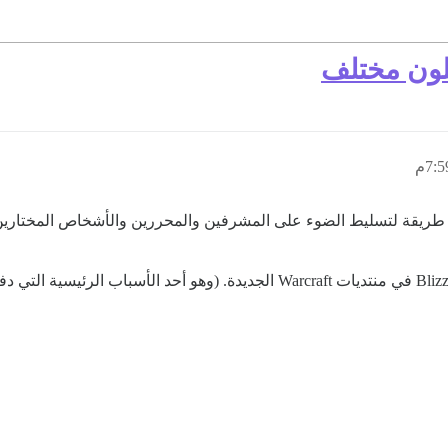
لون مختلف
أتساءل إذا كان لدى Discourse افتراضيًا طريقة لتسليط الضوء على المشرفين والمحررين وا