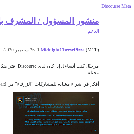
Discourse Meta
منشور المسؤول / المشرف ب
الدعم
(MCP)
MidnightCheesePizza
1
26 سبتمبر 2020، 7:59م
مرحبًا، كنت 
مختلف.
أفكر في شيء مشابه للمشاركات “الزرقاء” من Blizzard في منتديات Warcraft الجديدة. (وهو أحد الأسباب الرئيسية التي دفعتني لاستخدام Discourse).