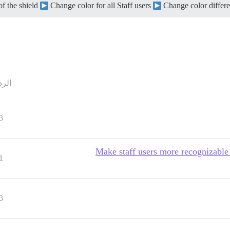
of the shield
Change color for all Staff users
Change color differ
الرد
3
Make staff users more recognizable
1
3