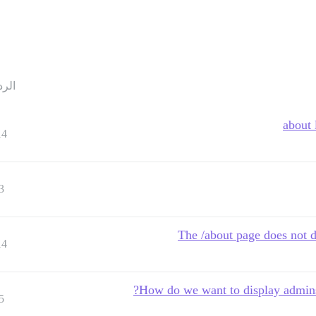
الرد
14
3
The /about page does not d
14
How do we want to display admins
5