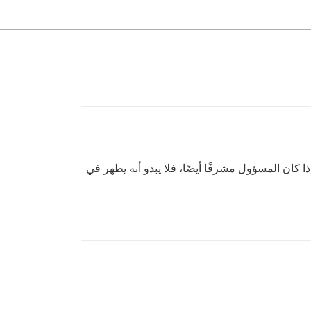
مة بمسؤولي الموقع والمشرفين.\n\nومع ذلك، إذا كان المسؤول مشرفًا أيضًا، فلا يبدو أنه يظهر في