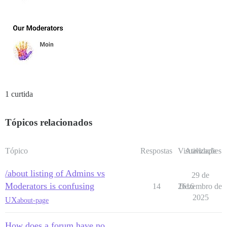
1 curtida
Tópicos relacionados
Tópico
Respostas
Visualizações
Atividade
/about listing of Admins vs
29 de
Moderators is confusing
14
2616
Dezembro de
2025
UX
about-page
How does a forum have no