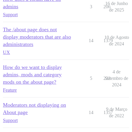
16 de Junho
admins
3
206
de 2025
Support
The /about page does not
display moderators that are also
10 de Agosto
14
1379
administrators
de 2024
UX
How do we want to display
4 de
admins, mods and category
5
222
Setembro de
mods on the about page?
2024
Feature
Moderators not displaying on
9 de Março
About page
14
1357
de 2022
Support